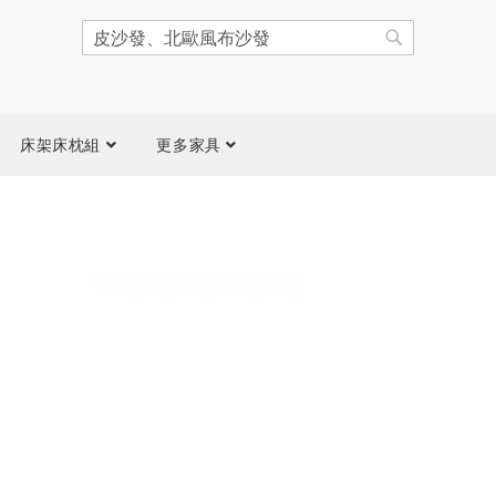
搜
尋
搜
尋
床架床枕組
更多家具
跳
到
圖
片
庫
結
尾