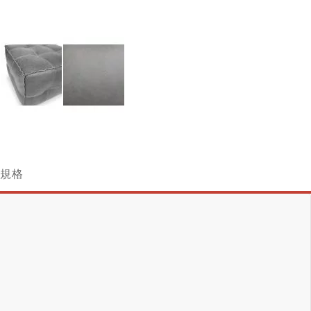
跳
轉
到
圖
規格
像
庫
的
開
頭