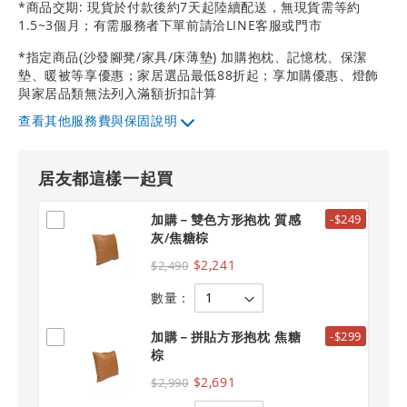
*商品交期: 現貨於付款後約7天起陸續配送，無現貨需等約
1.5~3個月；有需服務者下單前請洽LINE客服或門市
*指定商品(沙發腳凳/家具/床薄墊) 加購抱枕、記憶枕、保潔
墊、暖被等享優惠；家居選品最低88折起；享加購優惠、燈飾
與家居品類無法列入滿額折扣計算
其他服務費與保固說明
居友都這樣一起買
加購－雙色方形抱枕 質感
-$249
灰/焦糖棕
$2,241
$2,490
數量：
加購－拼貼方形抱枕 焦糖
-$299
棕
$2,691
$2,990