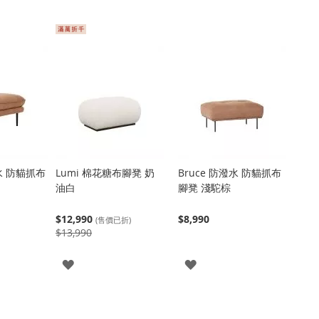
潑水 防貓抓布
Lumi 棉花糖布腳凳 奶
Bruce 防潑水 防貓抓布
油白
腳凳 淺駝棕
$12,990
$8,990
(售價已折)
$13,990
登
登
入
入