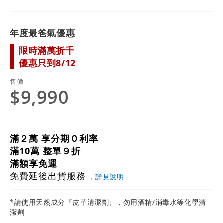
年度最爸氣優惠
限時滿萬折千
優惠只到8/12
售價
$9,990
滿２萬 享分期０利率
滿10萬 整單９折
滿額享免運
免費延後出貨服務
，
詳見說明
*請使用天然成分『皮革清潔劑』，勿用酒精/消毒水等化學清
潔劑