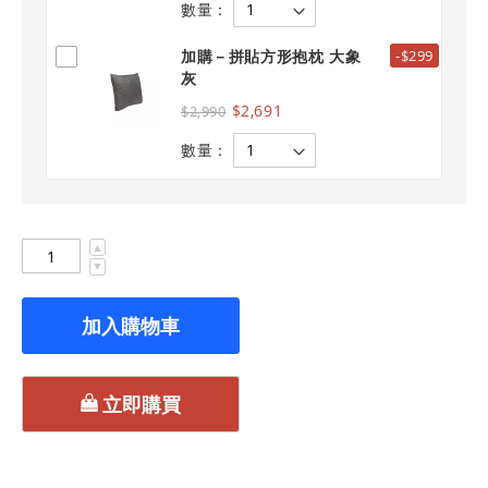
數量：
加購－拼貼方形抱枕 大象
-$299
灰
$2,691
$2,990
數量：
▲
▼
加入購物車
立即購買