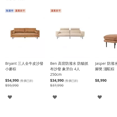
Bryant 三人全牛皮沙發
Ben 高背防潑水 防貓抓
Jasper 防
小麥棕
布沙發 象牙白 4人
腳凳 淺駝棕
250cm
$54,990
$34,990
$8,990
(售價已折)
(售價已折)
$59,990
$37,990
登
登
登
入
入
入