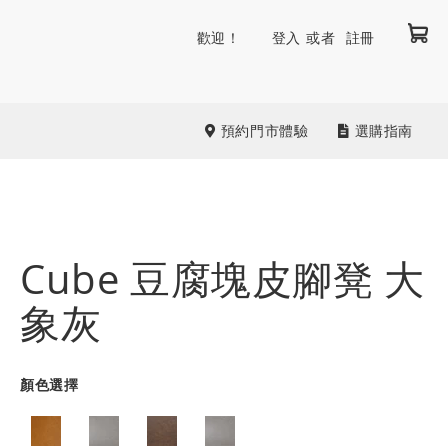
我
跳
歡迎！
登入
註冊
到
內
容
預約門市體驗
選購指南
Cube 豆腐塊皮腳凳 大
象灰
顏色選擇