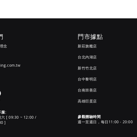
們
門市據點
G 理念
新莊旗艦店
台北內湖店
ving.com.tw
新竹竹北店
台中黎明店
台南崇善店
高雄巨蛋店
客服:
參觀體驗時間
 09:30 ~ 12:00 /
週一至週日，每日11:00 - 20:00
30 ]