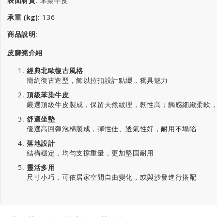
表面材質
:
苯染牛皮
承重 (kg)
:
136
商品說明
:
皮腳凳介紹
經典北歐復古風格
簡約復古造型，飾以拉扣設計點綴，獨具魅力
頂級苯染牛皮
嚴選頂級牛皮製成，保留天然紋理，韌性高；觸感細緻柔軟
舒適坐墊
優選高回彈泡棉製成，彈性佳、透氣性好，耐用不塌陷
落地設計
結構穩定，均勻支撐重量，更加堅固耐用
靈活多用
尺寸小巧，可依居家空間自由變化，或與沙發進行搭配