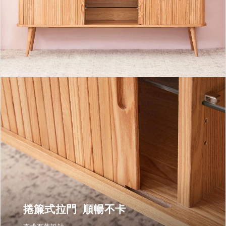
捲簾式拉門 順暢不卡