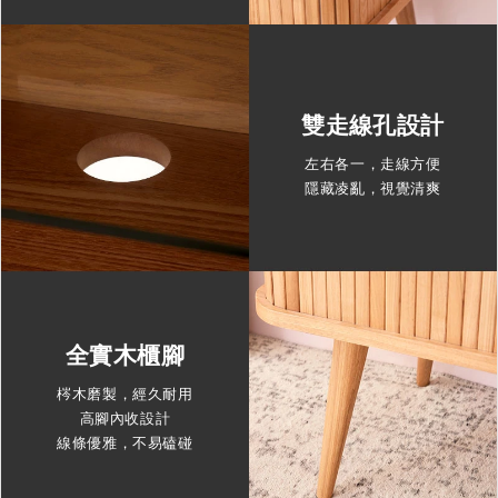
雙走線孔設計
左右各一，走線方便
隱藏凌亂，視覺清爽
全實木櫃腳
梣木磨製，經久耐用
高腳內收設計
線條優雅，不易磕碰