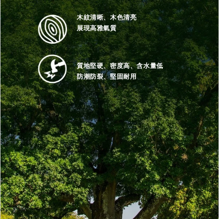
木紋清晰、木色清亮
展現高雅氣質
質地堅硬、密度高、含水量低
防潮防裂、堅固耐用