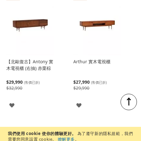
入
入
【北歐復古】Antony 實
Arthur 實木電視櫃
木電視櫃 (右抽) 赤栗棕
$29,990
$27,990
(售價已折)
(售價已折)
$32,990
$29,990
↑
登
登
入
入
我們使用 cookie 使你的體驗更好。
為了遵守新的隱私規範，我們
需要您同意設置 cookie。
瞭解更多
。