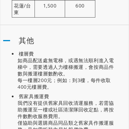
花蓮/台
1,500
600
東
其他
樓層費
如商品配送處無電梯，或遇無法順利進入電
梯中，需要透過人力樓梯搬運，會按商品件
數與搬運樓層數酌收。
每一樓層200元；例如：到3樓，每件收取
400元樓層費。
舊家具搬運費
我們沒有提供舊家具回收清運服務，若需協
助搬運至一樓或社區清潔隊回收定點，將按
件數酌收服務費用。
僅協助與選購商品同品類之舊家具作搬運服