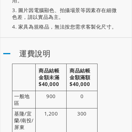
用。
圖片因電腦顯色、拍攝場景等因素存在細微
色差，請以實品為主。
家具為規格品，無法按您需求客製化尺寸。
運費說明
商品結帳
商品結帳
金額未滿
金額滿額
$40,000
$40,000
一般地
900
0
區
基隆/宜
1,200
300
蘭/南投/
屏東