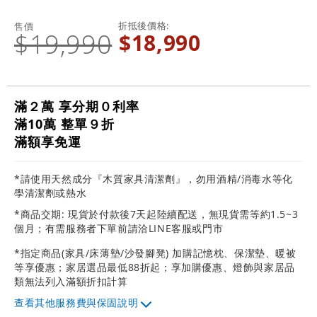
折抵後價格
售價
$19,990
$18,990
滿２萬 享分期０利率
滿10萬 整單９折
滿額享免運
*請使用天然成分『木質家具清潔劑』，勿用酒精/消毒水等化
學清潔劑或熱水
*商品交期: 現貨於付款後7天起陸續配送，無現貨需等約1.5~3
個月；有需服務者下單前請洽LINE客服或門市
*指定商品(家具/床薄墊/沙發腳凳) 加購記憶枕、保潔墊、暖被
等享優惠；家居選品最低88折起；享加購優惠、燈飾與家居品
類無法列入滿額折扣計算
其他服務費與保固說明