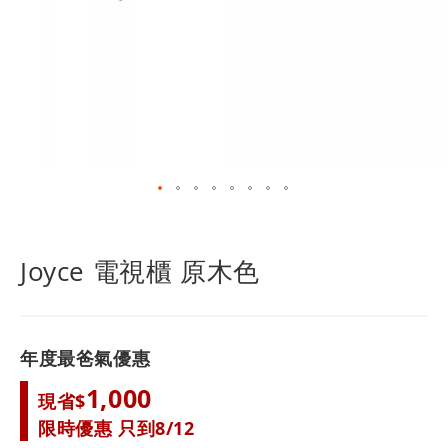
跳
轉
到
Joyce 電視櫃 原木色
圖
像
庫
的
年度最爸氣優惠
開
頭
1,000
現省$
限時優惠 只到8/12