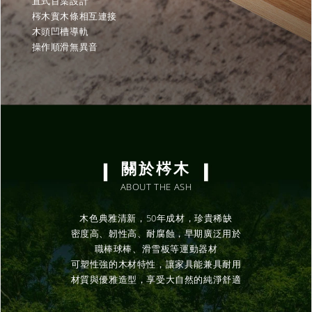
直式百葉設計
梣木實木條相互連接
木頭凹槽導軌
操作順滑無異音
關於梣木
ABOUT THE ASH
木色典雅清新，50年成材，珍貴稀缺
密度高、韌性高、耐腐蝕，早期廣泛用於
職棒球棒、滑雪板等運動器材
可塑性強的木材特性，讓家具能兼具耐用
材質與優雅造型，享受大自然的純淨舒適