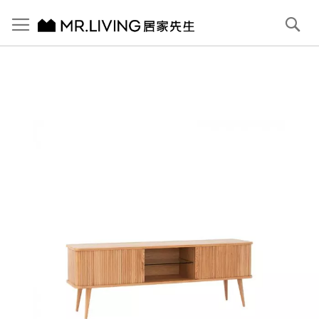
切換導航
搜
尋
跳
到
內
容
首頁
Joyce 電視櫃 原木色
跳
到
圖
片
庫
結
尾