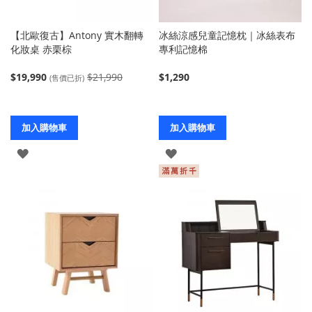
【北歐復古】Antony 實木翻轉
冰絲涼感兒童記憶枕｜冰絲表布
化妝桌 赤栗棕
專利記憶棉
$19,990
$21,990
$1,290
(售價已折)
加入購物車
加入購物車
登
登
入
入