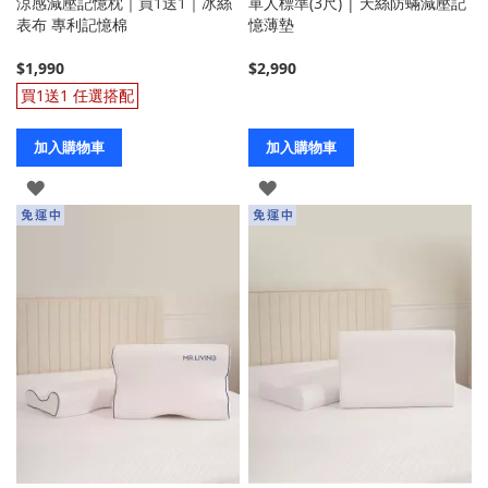
涼感減壓記憶枕｜買1送1｜冰絲
單人標準(3尺) | 天絲防蟎減壓記
表布 專利記憶棉
憶薄墊
$1,990
$2,990
買1送1 任選搭配
加入購物車
加入購物車
登
登
入
入