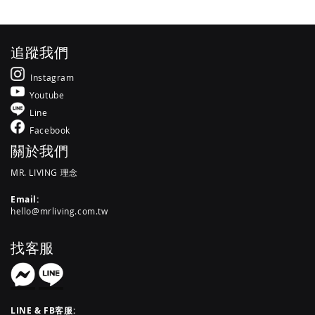
追蹤我們
Instagram
Youtube
Line
Facebook
關於我們
MR. LIVING 理念
Email:
hello@mrliving.com.tw
找客服
LINE & FB客服: