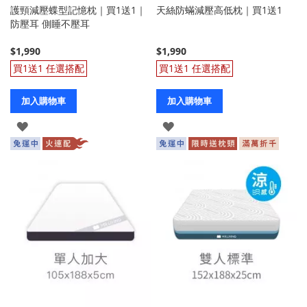
護頸減壓蝶型記憶枕｜買1送1｜
天絲防蟎減壓高低枕｜買1送1
防壓耳 側睡不壓耳
$1,990
$1,990
買1送1 任選搭配
買1送1 任選搭配
加入購物車
加入購物車
登
登
入
入