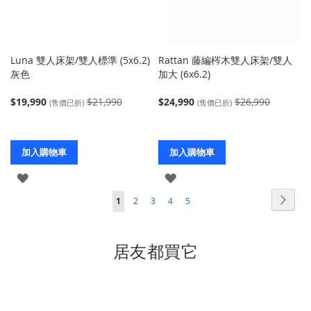
Luna 雙人床架/雙人標準 (5x6.2)
Rattan 藤編梣木雙人床架/雙人
灰色
加大 (6x6.2)
$19,990
$21,990
$24,990
$26,990
(售價已折)
(售價已折)
加入購物車
加入購物車
登
登
頁
入
入
頁
下
您
頁
頁
頁
頁
1
2
3
4
5
面
面
一
當
面
面
面
面
個
前
居友都買它
正
在
閱