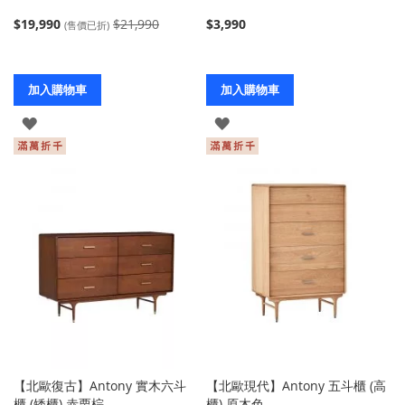
$19,990
$21,990
$3,990
(售價已折)
加入購物車
加入購物車
登
登
入
入
【北歐復古】Antony 實木六斗
【北歐現代】Antony 五斗櫃 (高
櫃 (矮櫃) 赤栗棕
櫃) 原木色