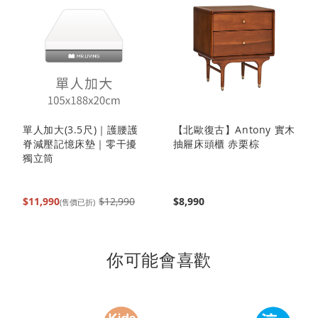
讀
頁
單人加大(3.5尺)｜護腰護
【北歐復古】Antony 實木
脊減壓記憶床墊｜零干擾
抽屜床頭櫃 赤栗棕
獨立筒
$11,990
$12,990
$8,990
(售價已折)
你可能會喜歡