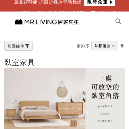
迎夏露營趣 涼感折疊床墊新推出
限時免運
年度最爸氣優惠 限時滿萬折千
倒數
4
天
12
時
14
分
切換導航
搜
尋
跳
到
內
設
按排序
篩選條件
容
置
降
臥室家具
冪
方
向