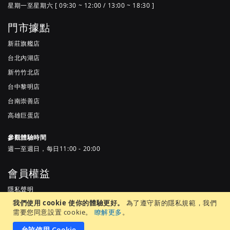
星期一至星期六 [ 09:30 ~ 12:00 / 13:00 ~ 18:30 ]
門市據點
新莊旗艦店
台北內湖店
新竹竹北店
台中黎明店
台南崇善店
高雄巨蛋店
參觀體驗時間
週一至週日，每日11:00 - 20:00
會員權益
隱私聲明
我們使用 cookie 使你的體驗更好。
為了遵守新的隱私規範，我們
服務條款
需要您同意設置 cookie。
瞭解更多
。
常見問題
允許使用 Cookie