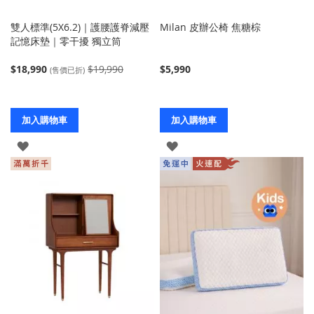
雙人標準(5X6.2)｜護腰護脊減壓
Milan 皮辦公椅 焦糖棕
記憶床墊｜零干擾 獨立筒
$18,990
$19,990
$5,990
(售價已折)
加入購物車
加入購物車
登
登
入
入