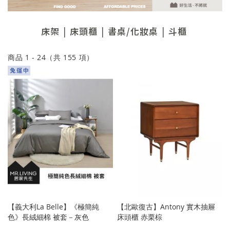
床架
床頭櫃
書桌/化妝桌
斗櫃
商品
1
-
24
（共
155
項）
【義大利La Belle】《極簡純
【北歐復古】Antony 實木抽屜
色》長絨細棉 被套－灰色
床頭櫃 赤栗棕