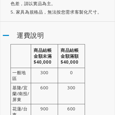
色差，請以實品為主。
家具為規格品，無法按您需求客製化尺寸。
運費說明
商品結帳
商品結帳
金額未滿
金額滿額
$40,000
$40,000
一般地
300
0
區
基隆/宜
600
300
蘭/南投/
屏東
花蓮/台
900
600
東