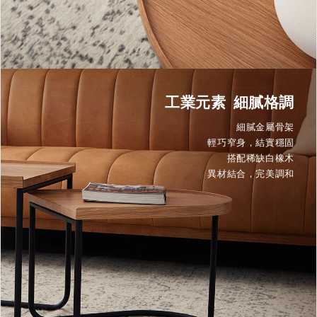
工業元素 細膩格調
細膩金屬骨架
輕巧窄身，結實穩固
搭配稀缺白橡木
異材結合，完美調和