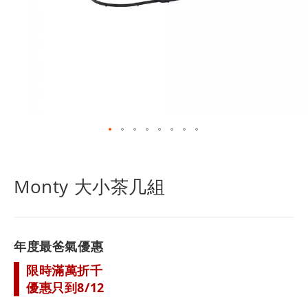
跳
轉
到
Monty 大小茶几組
圖
像
庫
的
年度最爸氣優惠
開
頭
限時滿萬折千
優惠只到8/12