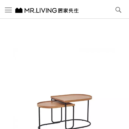
切換導航
搜
尋
跳
到
內
容
首頁
Monty 大小茶几組
跳
到
圖
片
庫
結
尾