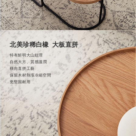
北美珍稀白橡 大板直拼
特有鮮明大山紋理
自然大方、質感溫潤
橫向直拼工藝
保留木材熱漲冷縮空間
更堅固耐用