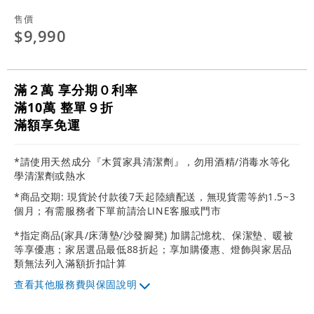
售價
$9,990
滿２萬 享分期０利率
滿10萬 整單９折
滿額享免運
*請使用天然成分『木質家具清潔劑』，勿用酒精/消毒水等化
學清潔劑或熱水
*商品交期: 現貨於付款後7天起陸續配送，無現貨需等約1.5~3
個月；有需服務者下單前請洽LINE客服或門市
*指定商品(家具/床薄墊/沙發腳凳) 加購記憶枕、保潔墊、暖被
等享優惠；家居選品最低88折起；享加購優惠、燈飾與家居品
類無法列入滿額折扣計算
其他服務費與保固說明