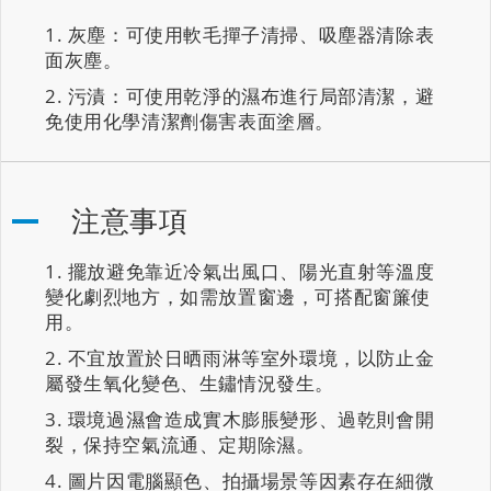
灰塵：可使用軟毛撣子清掃、吸塵器清除表
面灰塵。
污漬：可使用乾淨的濕布進行局部清潔，避
免使用化學清潔劑傷害表面塗層。
注意事項
擺放避免靠近冷氣出風口、陽光直射等溫度
變化劇烈地方，如需放置窗邊，可搭配窗簾使
用。
不宜放置於日晒雨淋等室外環境，以防止金
屬發生氧化變色、生鏽情況發生。
環境過濕會造成實木膨脹變形、過乾則會開
裂，保持空氣流通、定期除濕。
圖片因電腦顯色、拍攝場景等因素存在細微