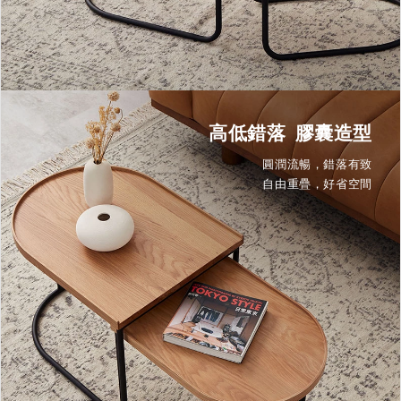
高低錯落 膠囊造型
圓潤流暢，錯落有致
自由重疊，好省空間