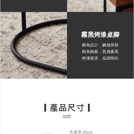
霧黑烤漆桌腳
圓角設計，觸感滑順
精美鐵藝，質感霧黑
烤漆噴塗，低調簡約