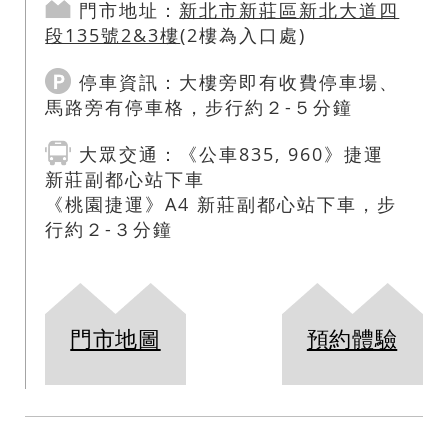
門市地址：
新北市
新莊區
新北大道四
段135號2&3樓
(2樓為入口處)
停車資訊：
大樓旁即有收費停車場、
馬路旁有停車格，步行約２-５分鐘
大眾交通
：
《公車835, 960》捷運
新莊副都心站下車
《桃園捷運》A4 新莊副都心站下車，步
行約２-３分鐘
門市地圖
預約體驗