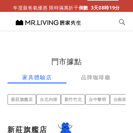
迎夏露營趣 涼感折疊床墊新推出
限時免運
年度最爸氣優惠 限時滿萬折千
倒數
3
天
08
時
19
分
切換導航
搜
尋
跳
到
內
容
門市據點
家具體驗店
品牌咖啡廳
新莊旗艦店
台北內湖
新竹竹北
台中黎明
台南崇善
新莊旗艦店