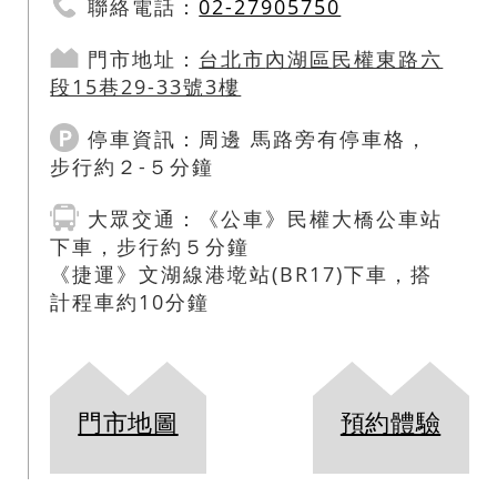
聯絡電話：
02-27905750
門市地址：
台北市
內湖區
民權東路六
段15巷29-33號3樓
停車資訊：
周邊 馬路旁有停車格，
步行約２-５分鐘
大眾交通
：
《公車》民權大橋公車站
下車，步行約５分鐘
《捷運》文湖線港墘站(BR17)下車，搭
計程車約10分鐘
門市地圖
預約體驗