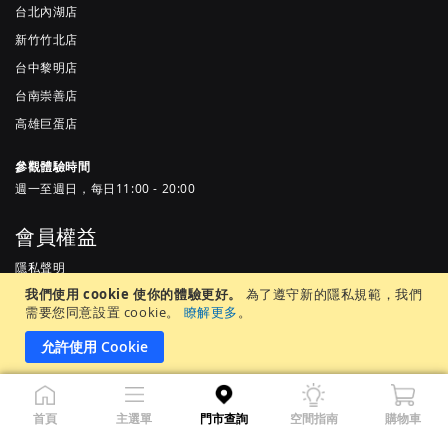
台北內湖店
新竹竹北店
台中黎明店
台南崇善店
高雄巨蛋店
參觀體驗時間
週一至週日，每日11:00 - 20:00
會員權益
隱私聲明
我們使用 cookie 使你的體驗更好。
為了遵守新的隱私規範，我們
服務條款
需要您同意設置 cookie。
瞭解更多
。
常見問題
允許使用 Cookie
居家先生股份有限公司 |統一編號 65905937 ©Copyright 2022 by MR.
首頁
主選單
門市查詢
空間指南
購物車
LIVING. All Rights Reserved.