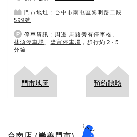
門市地址：
台中市
南屯區
黎明路二段
599號
停車資訊：
周邊 馬路旁有停車格、
林源停車場
、
隆富停車場
，步行約２-５
分鐘
門市地圖
預約體驗
台南店 (崇善門市)