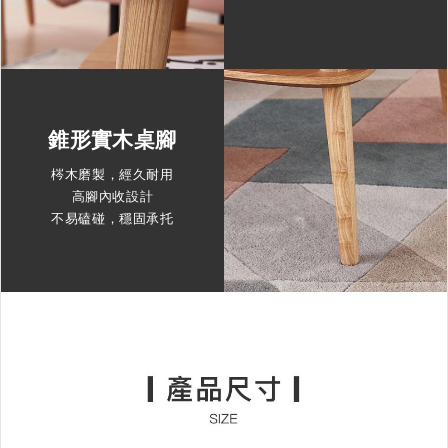
錐形實木桌腳
梣木磨製，經久耐用
高腳內收設計
不易磕碰，穩固承托