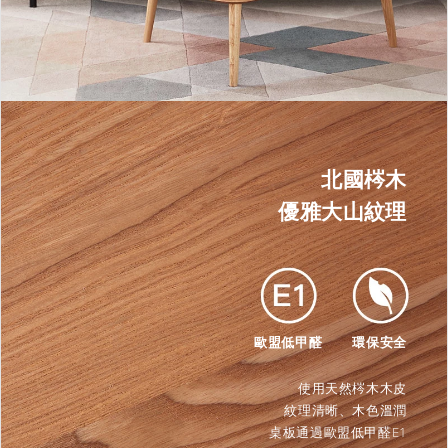
北國梣木
優雅大山紋理
歐盟低甲醛
環保安全
使用天然梣木木皮
紋理清晰、木色溫潤
桌板通過歐盟低甲醛E1