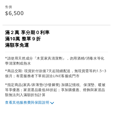
售價
$6,500
滿２萬 享分期０利率
滿10萬 整單９折
滿額享免運
*請使用天然成分『木質家具清潔劑』，勿用酒精/消毒水等化
學清潔劑或熱水
*商品交期: 現貨於付款後7天起陸續配送，無現貨需等約1.5~3
個月；有需服務者下單前請洽LINE客服或門市
*指定商品(家具/床薄墊/沙發腳凳) 加購記憶枕、保潔墊、暖被
等享優惠；家居選品最低88折起；享加購優惠、燈飾與家居品
類無法列入滿額折扣計算
其他服務費與保固說明