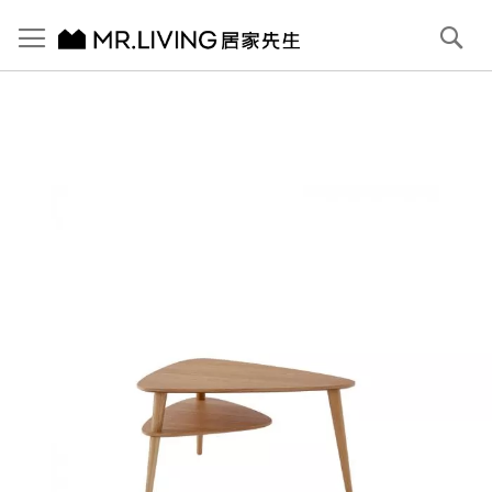
切換導航
搜
尋
跳
到
內
容
首頁
Joyce 三角茶几
跳
到
圖
片
庫
結
尾