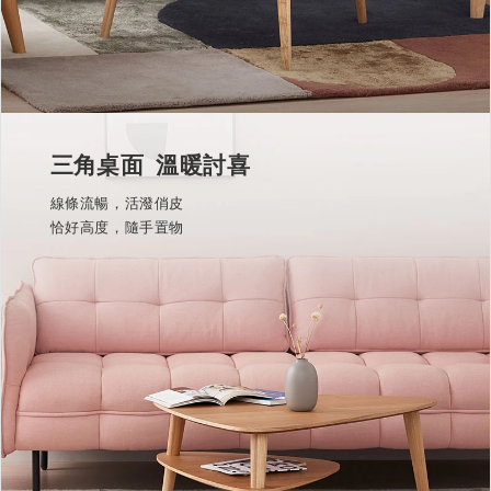
三角桌面 溫暖討喜
線條流暢，活潑俏皮
恰好高度，隨手置物