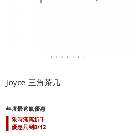
跳
轉
到
Joyce 三角茶几
圖
像
庫
的
年度最爸氣優惠
開
頭
限時滿萬折千
優惠只到8/12