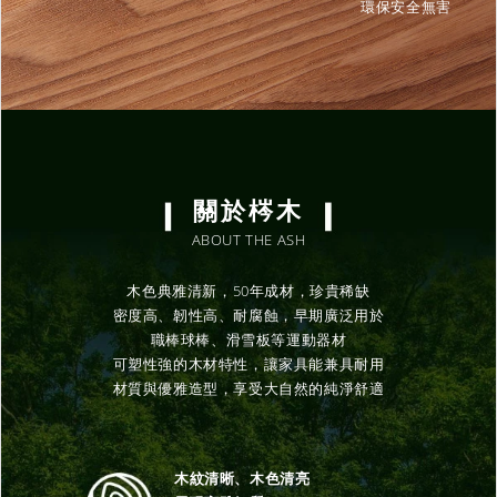
環保安全無害
關於梣木
ABOUT THE ASH
木色典雅清新，50年成材，珍貴稀缺
密度高、韌性高、耐腐蝕，早期廣泛用於
職棒球棒、滑雪板等運動器材
可塑性強的木材特性，讓家具能兼具耐用
材質與優雅造型，享受大自然的純淨舒適
木紋清晰、木色清亮