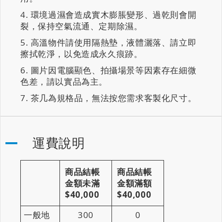
環境過濕會造成實木膨脹變形、過乾則會開
裂，保持空氣流通、定期除濕。
高溫物件請使用隔熱墊，液體灑落、請立即
擦拭乾淨，以免造成永久痕跡。
圖片因電腦顯色、拍攝場景等因素存在細微
色差，請以實品為主。
茶几為規格品，無法按您需求客製化尺寸。
運費說明
商品結帳
商品結帳
金額未滿
金額滿額
$40,000
$40,000
一般地
300
0