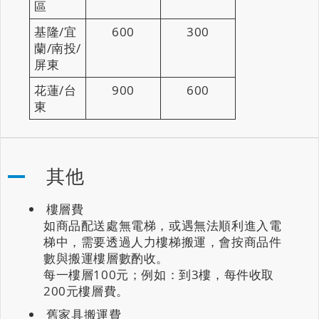
區
基隆/宜
600
300
蘭/南投/
屏東
花蓮/台
900
600
東
其他
樓層費
如商品配送處無電梯，或遇無法順利進入電
梯中，需要透過人力樓梯搬運，會按商品件
數與搬運樓層數酌收。
每一樓層100元；例如：到3樓，每件收取
200元樓層費。
舊家具搬運費