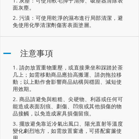
灰塵：可使用軟毛撣子清掃、吸塵器清除表
面灰塵。
污漬：可使用乾淨的濕布進行局部清潔，避
免使用化學清潔劑傷害表面塗層。
注意事項
請勿放置重物重壓，或直接乘坐和踩踏於茶
几上；如需移動商品應抬高搬運、請勿拖拉移
動；以上動作會影響商品結構與穩固、減短使
用效期。
商品請避免與粗糙、尖硬物、利器或任何可
能造成表面刮痕、劃傷、凹痕或其他損傷的物
品接觸，以免造成家具損傷留痕。
擺放避免靠近冷氣出風口、陽光直射等溫度
變化劇烈地方，如需放置窗邊，可搭配窗簾使
用。