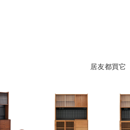
登
入
居友都買它