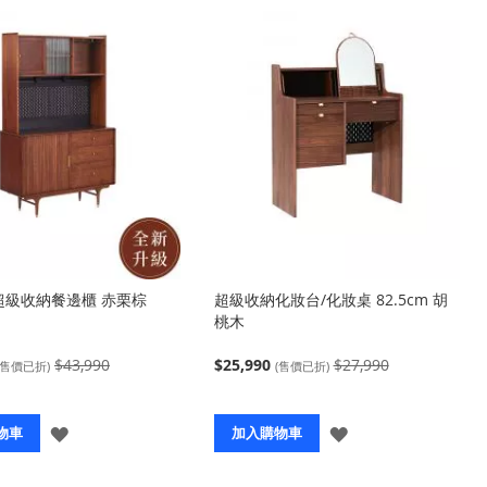
y 超級收納餐邊櫃 赤栗棕
超級收納化妝台/化妝桌 82.5cm 胡
桃木
$43,990
$25,990
$27,990
(售價已折)
(售價已折)
登
登
物車
加入購物車
入
入