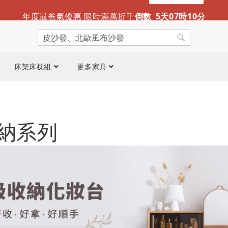
迎夏露營趣 涼感折疊床墊新推出
限時免運
年度最爸氣優惠 限時滿萬折千
倒數
5
天
07
時
10
分
搜
尋
搜
尋
床架床枕組
更多家具
納系列