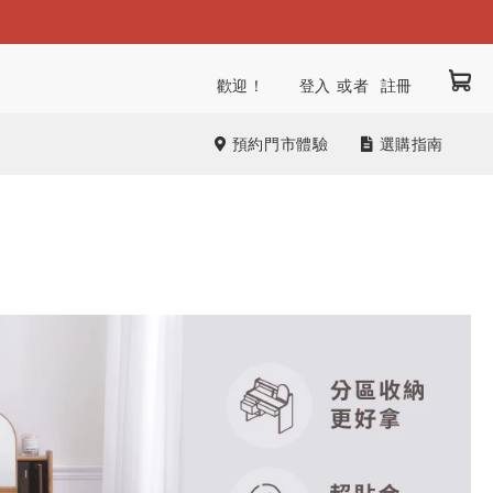
我
跳
歡迎！
登入
註冊
到
內
預約門市體驗
選購指南
容