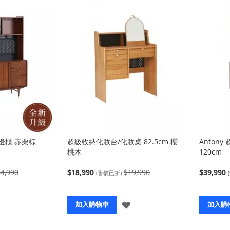
餐邊櫃 赤栗棕
超級收納化妝台/化妝桌 82.5cm 櫻
Anton
桃木
120cm
4,990
$18,990
$19,990
$39,990
(售價已折)
登
登
加入購物車
加入購
入
入