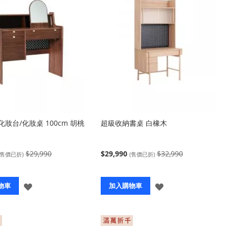
妝台/化妝桌 100cm 胡桃
超級收納書桌 白橡木
$29,990
$29,990
$32,990
(售價已折)
(售價已折)
登
登
物車
加入購物車
入
入