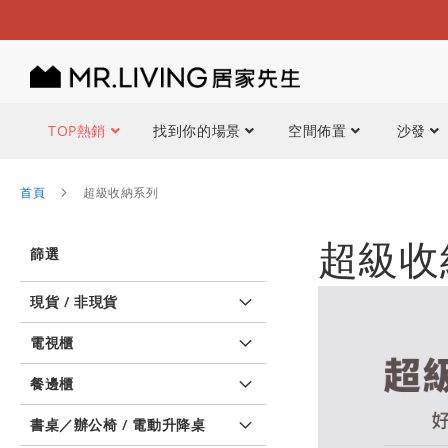
TOP熱銷
找到你的場景
空間佈置
沙發
首頁
超級收納系列
超級收
篩選
現貨 / 非現貨
電視櫃
餐邊櫃
書桌／辦公椅 / 電動升降桌