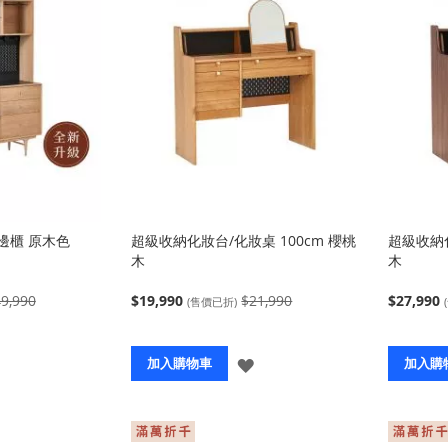
餐邊櫃 原木色
超級收納化妝台/化妝桌 100cm 櫻桃
超級收納化
木
木
9,990
$19,990
$21,990
$27,990
(售價已折)
登
登
加入購物車
加入購
入
入