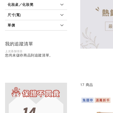
化妝桌／化妝凳
尺寸(寬)
單價
我的追蹤清單
上次添加項目
您尚未儲存商品到追蹤清單。
17
商品