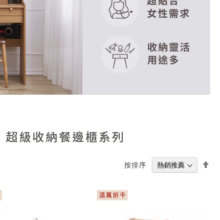
超級收納餐邊櫃系列
設
按排序
置
降
冪
方
向