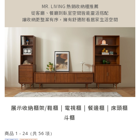
MR. LIVING 熱銷收納櫃推薦
從客廳、餐廳到臥室空間皆能靈活搭配
讓收納更整潔有序，擁有舒適耐看居家生活空間
展示收納櫃架/鞋櫃
電視櫃
餐邊櫃
床頭櫃
斗櫃
商品
1
-
24
（共
56
項）