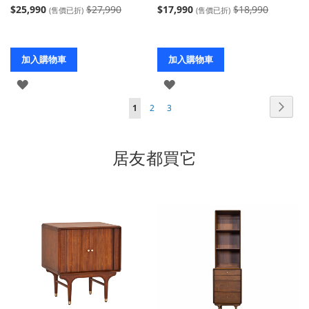
$25,990
$27,990
$17,990
$18,990
(售價已折)
(售價已折)
加入購物車
加入購物車
登
登
頁
入
入
頁
下
您
頁
頁
1
2
3
面
面
一
當
面
面
個
前
居友都買它
正
在
閱
讀
頁