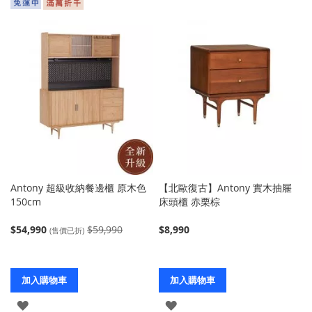
Antony 超級收納餐邊櫃 原木色
【北歐復古】Antony 實木抽屜
150cm
床頭櫃 赤栗棕
$54,990
$59,990
$8,990
(售價已折)
加入購物車
加入購物車
登
登