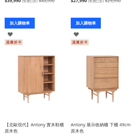
$39,990
$43,990
$27,990
$29,990
(售價已折)
(售價已折)
加入購物車
加入購物車
登
登
入
入
【北歐現代】Antony 實木鞋櫃
Antony 展示收納櫃 下櫃 49cm
原木色
原木色