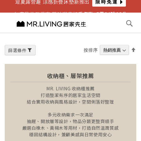
迎夏露營趣 涼感折疊床墊新推出
限時免運
年度最爸氣優惠 限時滿萬折千
倒數
5
天
21
時
02
分
切換導航
搜
尋
跳
到
內
設
按排序
篩選條件
容
置
降
冪
方
收納櫃、層架推薦
向
MR. LIVING 收納櫃推薦
打造整潔有序的居家生活空間
結合實用收納與風格設計，空間俐落好整理
多元收納需求一次滿足
抽屜、開放層等設計，物品分類更整齊順手
嚴選白橡木、黃楊木等用材，打造自然溫潤質感
穩固結構設計，兼顧美感與日常使用安心