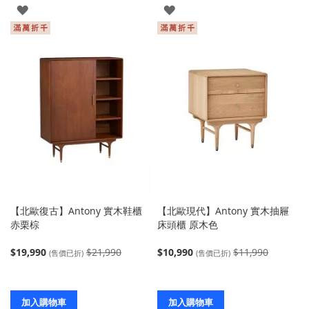
登
登
入
入
【北歐復古】Antony 實木鞋櫃
【北歐現代】Antony 實木抽屜
赤栗棕
床頭櫃 原木色
$19,990
$21,990
$10,990
$11,990
(售價已折)
(售價已折)
加入購物車
加入購物車