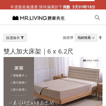
迎夏露營趣 涼感折疊床墊新推出
限時免運
年度最爸氣優惠 限時滿萬折千
倒數
5
天
01
時
18
分
切換導航
搜
尋
跳
到
內
設
按排序
篩選條件
容
置
降
雙人加大床架｜6 x 6.2尺
冪
方
向