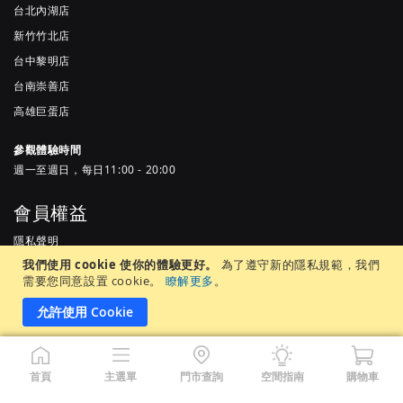
台北內湖店
新竹竹北店
台中黎明店
台南崇善店
高雄巨蛋店
參觀體驗時間
週一至週日，每日11:00 - 20:00
會員權益
隱私聲明
我們使用 cookie 使你的體驗更好。
為了遵守新的隱私規範，我們
服務條款
需要您同意設置 cookie。
瞭解更多
。
常見問題
允許使用 Cookie
居家先生股份有限公司 |統一編號 65905937 ©Copyright 2022 by MR.
首頁
主選單
門市查詢
空間指南
購物車
LIVING. All Rights Reserved.