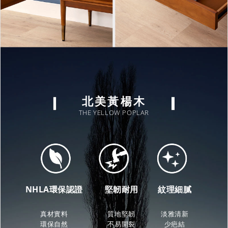
北美黃楊木
THE YELLOW POPLAR
NHLA環保認證
堅韌耐用
紋理細膩
真材實料
質地堅韌
淡雅清新
環保自然
不易開裂
少疤結