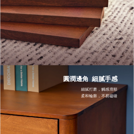
圓潤邊角 細膩手感
細膩打磨，觸感滑順
柔和輪廓，不易磕碰