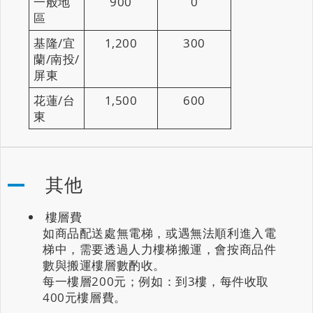
一般地
900
0
區
基隆/宜
1,200
300
蘭/南投/
屏東
花蓮/台
1,500
600
東
其他
樓層費
如商品配送處無電梯，或遇無法順利進入電
梯中，需要透過人力樓梯搬運，會按商品件
數與搬運樓層數酌收。
每一樓層200元；例如：到3樓，每件收取
400元樓層費。