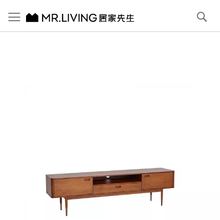
切換導航
搜
尋
跳
到
內
容
首頁
Nora 實木電視櫃
跳
到
圖
片
庫
結
尾