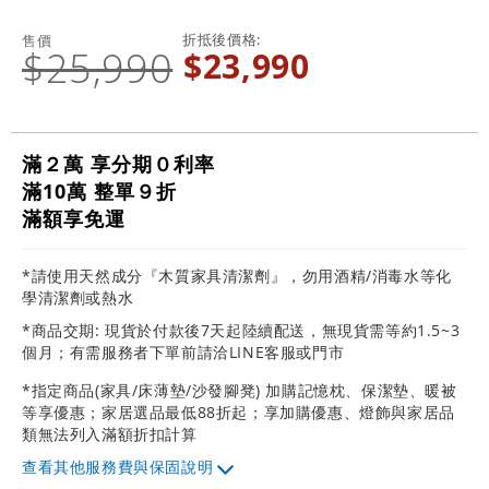
折抵後價格
售價
$25,990
$23,990
滿２萬 享分期０利率
滿10萬 整單９折
滿額享免運
*請使用天然成分『木質家具清潔劑』，勿用酒精/消毒水等化
學清潔劑或熱水
*商品交期: 現貨於付款後7天起陸續配送，無現貨需等約1.5~3
個月；有需服務者下單前請洽LINE客服或門市
*指定商品(家具/床薄墊/沙發腳凳) 加購記憶枕、保潔墊、暖被
等享優惠；家居選品最低88折起；享加購優惠、燈飾與家居品
類無法列入滿額折扣計算
其他服務費與保固說明