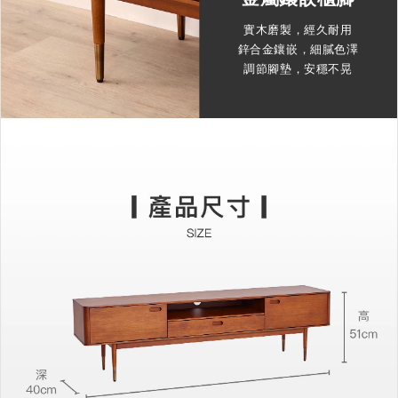
實木磨製，經久耐用
鋅合金鑲嵌，細膩色澤
調節腳墊，安穩不晃