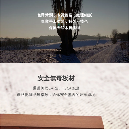
色澤黃潤，木質雅俗，紋理細膩
專業手工塗裝，持久不掉色
保留天然木質肌理
安全無毒板材
通過美國CARB、TSCA認證
嚴格把關甲醛指數，給你安全無害的居家環境