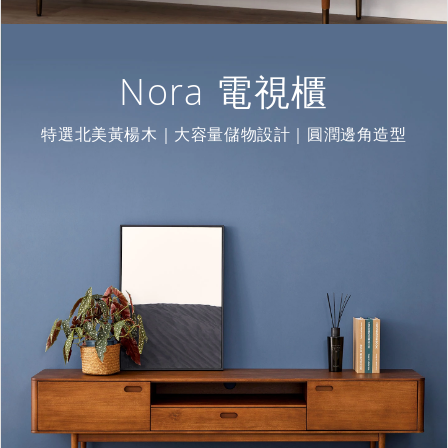
Nora 電視櫃
特選北美黃楊木｜大容量儲物設計｜圓潤邊角造型