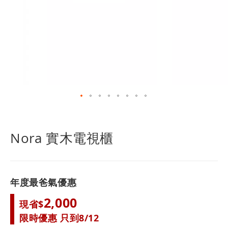
跳
轉
到
Nora 實木電視櫃
圖
像
庫
的
年度最爸氣優惠
開
頭
2,000
現省$
限時優惠 只到8/12