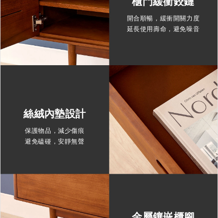
櫃門緩衝鉸鏈
開合順暢，緩衝開關力度
延長使用壽命，避免噪音
絲絨內墊設計
保護物品，減少傷痕
避免磕碰，安靜無聲
金屬鑲嵌櫃腳