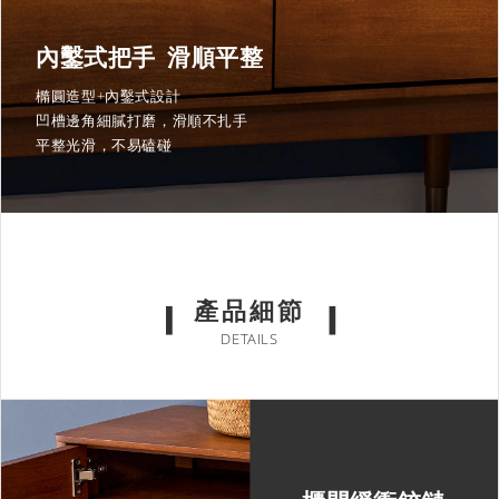
內鑿式把手 滑順平整
橢圓造型+內鑿式設計
凹槽邊角細膩打磨，滑順不扎手
平整光滑，不易磕碰
產品細節
DETAILS