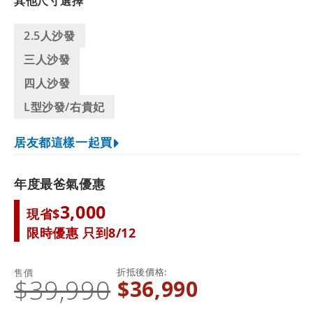
其他尺寸選擇
2.5人沙發
三人沙發
四人沙發
L型沙發/右貴妃
居友都這樣一起買
年度最爸氣優惠
3,000
現省$
限時優惠 只到8/12
折抵後價格
售價
$39,990
$36,990