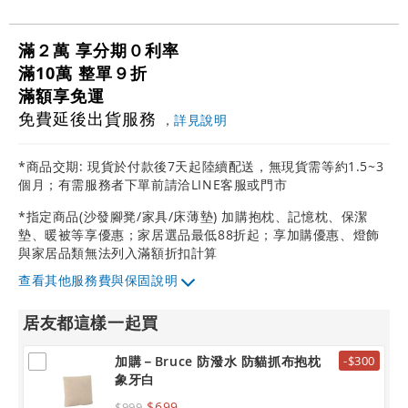
滿２萬 享分期０利率
滿10萬 整單９折
滿額享免運
免費延後出貨服務
，
詳見說明
*商品交期: 現貨於付款後7天起陸續配送，無現貨需等約1.5~3
個月；有需服務者下單前請洽LINE客服或門市
*指定商品(沙發腳凳/家具/床薄墊) 加購抱枕、記憶枕、保潔
墊、暖被等享優惠；家居選品最低88折起；享加購優惠、燈飾
與家居品類無法列入滿額折扣計算
其他服務費與保固說明
居友都這樣一起買
加購－Bruce 防潑水 防貓抓布抱枕
-$300
象牙白
$699
$999