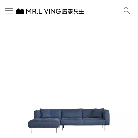
切換導航
搜
尋
跳
到
內
容
首頁
Bruce 防潑水 防貓抓布沙發 深海藍 L型 左貴妃
跳
到
圖
片
庫
結
尾