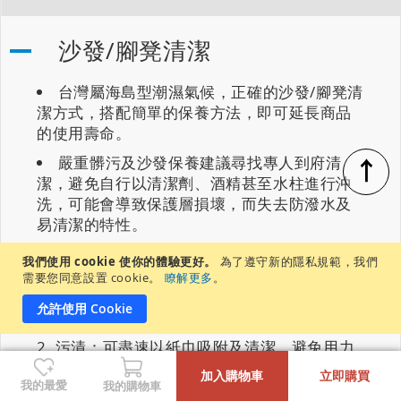
沙發/腳凳清潔
台灣屬海島型潮濕氣候，正確的沙發/腳凳清
潔方式，搭配簡單的保養方法，即可延長商品
的使用壽命。
↑
嚴重髒污及沙發保養建議尋找專人到府清
潔，避免自行以清潔劑、酒精甚至水柱進行沖
洗，可能會導致保護層損壞，而失去防潑水及
易清潔的特性。
如遇以下情況，建議正確的清潔方式如下：
我們使用 cookie 使你的體驗更好。
為了遵守新的隱私規範，我們
需要您同意設置 cookie。
瞭解更多
。
灰塵：可使用軟毛撣子清掃、除塵滾輪以及
允許使用 Cookie
吸塵器清除表面灰塵。
污漬：可盡速以紙巾吸附及清潔，避免用力
-
+
按壓、擦拭表面，以免破壞保護層。
加入購物車
立即購買
我的最愛
我的購物車