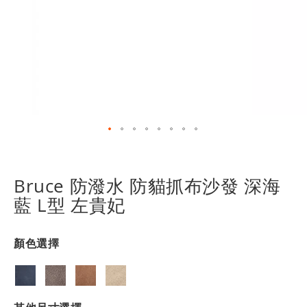
跳
轉
到
Bruce 防潑水 防貓抓布沙發 深海
圖
藍 L型 左貴妃
像
庫
的
顏色選擇
開
頭