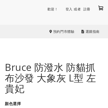
我
跳
歡迎！
登入
註冊
到
內
容
預約門市體驗
選購指南
Bruce 防潑水 防貓抓
布沙發 大象灰 L型 左
貴妃
顏色選擇