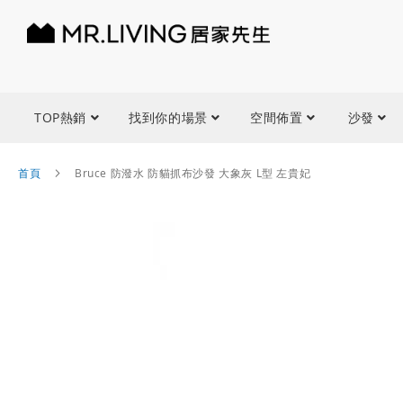
TOP熱銷
找到你的場景
空間佈置
沙發
首頁
Bruce 防潑水 防貓抓布沙發 大象灰 L型 左貴妃