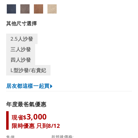
其他尺寸選擇
2.5人沙發
三人沙發
四人沙發
L型沙發/右貴妃
居友都這樣一起買
年度最爸氣優惠
3,000
現省$
限時優惠 只到8/12
折抵後價格
售價