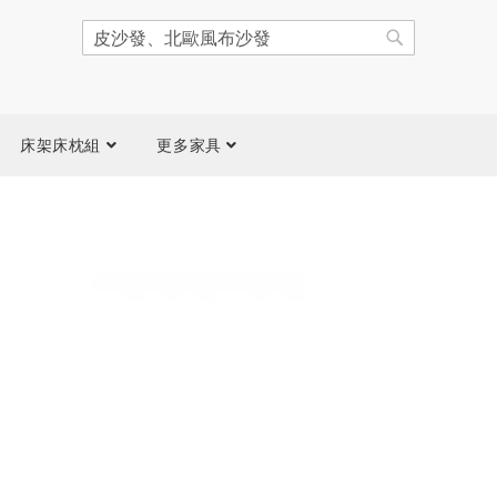
搜
尋
搜
尋
床架床枕組
更多家具
跳
到
圖
片
庫
結
尾