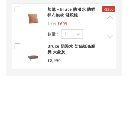
加購－Bruce 防潑水 防貓
-$300
抓布抱枕 淺駝棕
$699
$999
數量：
Bruce 防潑水 防貓抓布腳
凳 大象灰
$8,990