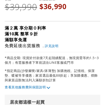
$39,990
$36,990
滿２萬 享分期０利率
滿10萬 整單９折
滿額享免運
免費延後出貨服務
，
詳見說明
*商品交期: 現貨於付款後7天起陸續配送，無現貨需等約1.5~3
個月；有需服務者下單前請洽LINE客服或門市
*指定商品(沙發腳凳/家具/床薄墊) 加購抱枕、記憶枕、保潔
墊、暖被等享優惠；家居選品最低88折起；享加購優惠、燈飾
與家居品類無法列入滿額折扣計算
其他服務費與保固說明
居友都這樣一起買