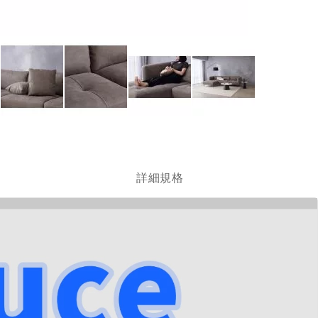
跳
轉
到
圖
詳細規格
像
庫
的
開
頭