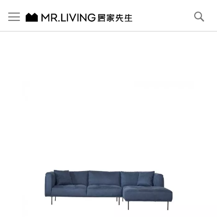
切換導航
搜
尋
跳
到
內
容
首頁
Bruce 防潑水 防貓抓布沙發 深海藍 L型 右貴妃
跳
到
圖
片
庫
結
尾