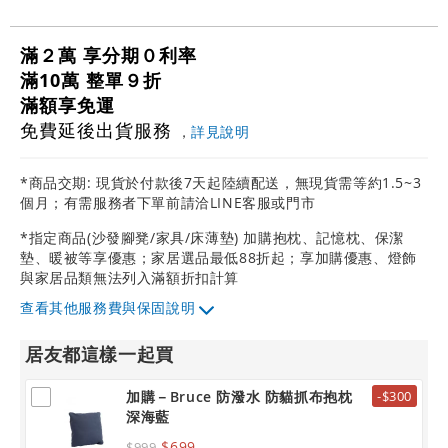
滿２萬 享分期０利率
滿10萬 整單９折
滿額享免運
免費延後出貨服務
，
詳見說明
*商品交期: 現貨於付款後7天起陸續配送，無現貨需等約1.5~3
個月；有需服務者下單前請洽LINE客服或門市
*指定商品(沙發腳凳/家具/床薄墊) 加購抱枕、記憶枕、保潔
墊、暖被等享優惠；家居選品最低88折起；享加購優惠、燈飾
與家居品類無法列入滿額折扣計算
其他服務費與保固說明
居友都這樣一起買
加購－Bruce 防潑水 防貓抓布抱枕
-$300
深海藍
$699
$999