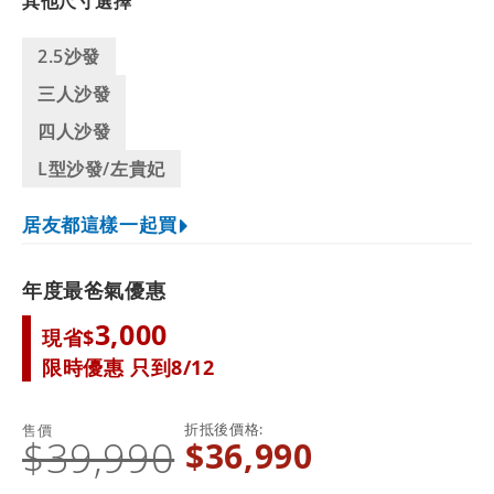
其他尺寸選擇
2.5沙發
三人沙發
四人沙發
L型沙發/左貴妃
居友都這樣一起買
年度最爸氣優惠
3,000
現省$
限時優惠 只到8/12
折抵後價格
售價
$39,990
$36,990