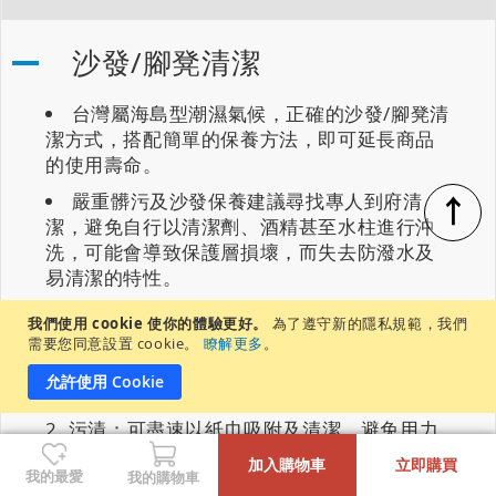
沙發/腳凳清潔
台灣屬海島型潮濕氣候，正確的沙發/腳凳清
潔方式，搭配簡單的保養方法，即可延長商品
的使用壽命。
↑
嚴重髒污及沙發保養建議尋找專人到府清
潔，避免自行以清潔劑、酒精甚至水柱進行沖
洗，可能會導致保護層損壞，而失去防潑水及
易清潔的特性。
如遇以下情況，建議正確的清潔方式如下：
我們使用 cookie 使你的體驗更好。
為了遵守新的隱私規範，我們
需要您同意設置 cookie。
瞭解更多
。
灰塵：可使用軟毛撣子清掃、除塵滾輪以及
允許使用 Cookie
吸塵器清除表面灰塵。
污漬：可盡速以紙巾吸附及清潔，避免用力
-
+
按壓、擦拭表面，以免破壞保護層。
加入購物車
立即購買
我的最愛
我的購物車