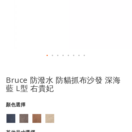
跳
轉
到
Bruce 防潑水 防貓抓布沙發 深海
圖
藍 L型 右貴妃
像
庫
的
顏色選擇
開
頭