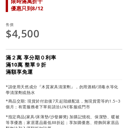
限時滿萬折千
優惠只到8/12
售價
$4,500
滿２萬 享分期０利率
滿10萬 整單９折
滿額享免運
*請使用天然成分『木質家具清潔劑』，勿用酒精/消毒水等化
學清潔劑或熱水
*商品交期: 現貨於付款後7天起陸續配送，無現貨需等約1.5~3
個月；有需服務者下單前請洽LINE客服或門市
*指定商品(家具/床薄墊/沙發腳凳) 加購記憶枕、保潔墊、暖被
等享優惠；家居選品最低88折起；享加購優惠、燈飾與家居品