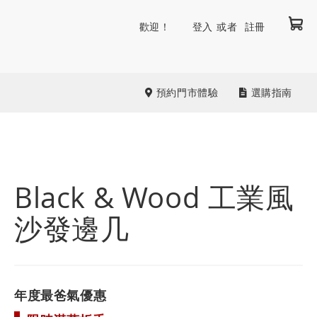
我
跳
歡迎！
登入
註冊
到
內
容
預約門市體驗
選購指南
Black & Wood 工業風
沙發邊几
年度最爸氣優惠