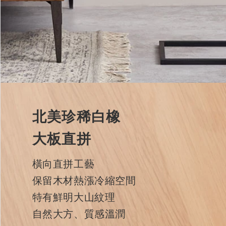
北美珍稀白橡
大板直拼
橫向直拼工藝
保留木材熱漲冷縮空間
特有鮮明大山紋理
自然大方、質感溫潤