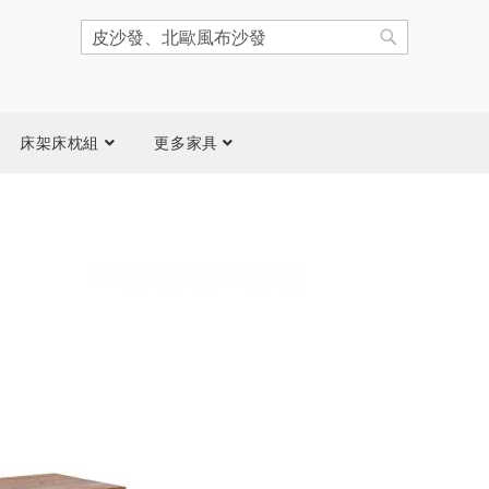
搜
尋
搜
尋
床架床枕組
更多家具
跳
到
圖
片
庫
結
尾