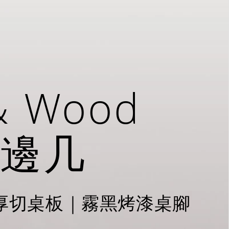
& Wood
邊几
厚切桌板｜霧黑烤漆桌腳