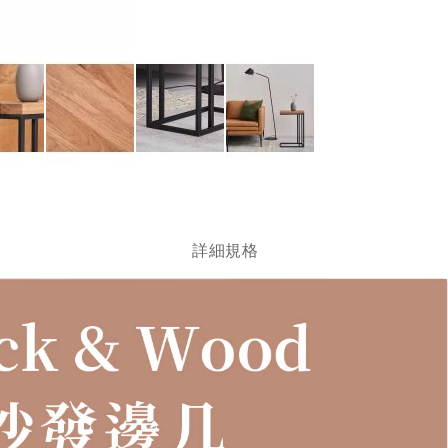
跳
轉
到
圖
詳細規格
像
庫
的
開
頭