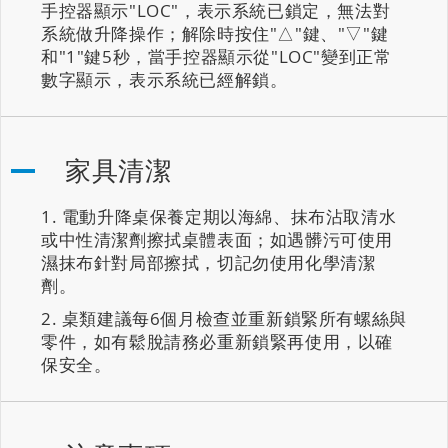
手控器顯示"LOC"，表示系統已鎖定，無法對
系統做升降操作；解除時按住"△"鍵、"▽"鍵
和"1"鍵5秒，當手控器顯示從"LOC"變到正常
數字顯示，表示系統已經解鎖。
家具清潔
電動升降桌保養定期以海綿、抹布沾取清水
或中性清潔劑擦拭桌體表面；如遇髒污可使用
濕抹布針對局部擦拭，切記勿使用化學清潔
劑。
桌類建議每6個月檢查並重新鎖緊所有螺絲與
零件，如有鬆脫請務必重新鎖緊再使用，以確
保安全。