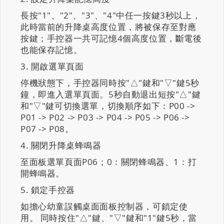
長按"1"、"2"、"3"、"4"中任一按鍵3秒以上，
此時當前的升降桌高度位置，將被保存至對應
按鍵；手控器一共可記憶4個高度位置，斷電後
也能保存記憶。
開啟選單頁面
停機狀態下，手控器同時按"△"鍵和"▽"鍵5秒
鐘，即進入選單頁面。5秒自動退出短按"△"鍵
和"▽"鍵可切換選單，切換順序如下：P00 ->
P01 -> P02 -> P03 -> P04 -> P05 -> P06 ->
P07 -> P08。
關閉升降桌蜂鳴器
至面板選單頁面P06；0：關閉蜂鳴器、1：打
開蜂鳴器。
鎖定手控器
如擔心幼童誤觸桌面面板控制器，可鎖定使
用。 同時按住"△"鍵、"▽"鍵和"1"鍵5秒，當