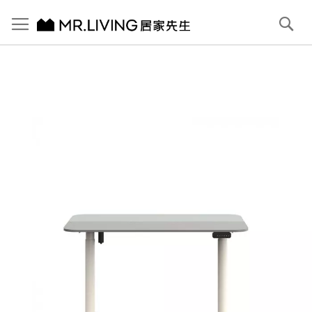
切換導航
搜
尋
跳
到
內
容
首頁
【Backbone】Allround 丹麥電動升降桌 羊絨米灰
跳
到
圖
片
庫
結
尾