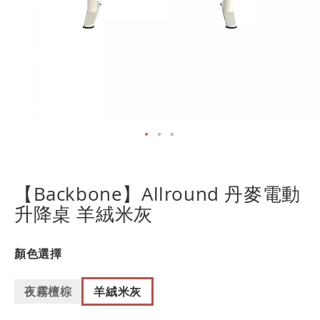
跳
轉
到
【Backbone】Allround 丹麥電動
圖
升降桌 羊絨米灰
像
庫
的
顏色選擇
開
頭
夜霧檀棕
羊絨米灰