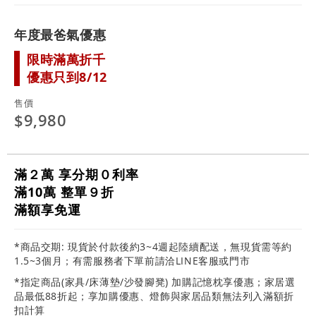
年度最爸氣優惠
限時滿萬折千
優惠只到8/12
售價
$9,980
滿２萬 享分期０利率
滿10萬 整單９折
滿額享免運
*商品交期: 現貨於付款後約3~4週起陸續配送，無現貨需等約
1.5~3個月；有需服務者下單前請洽LINE客服或門市
*指定商品(家具/床薄墊/沙發腳凳) 加購記憶枕享優惠；家居選
品最低88折起；享加購優惠、燈飾與家居品類無法列入滿額折
扣計算