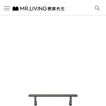
切換導航
搜
尋
跳
到
內
容
首頁
【Backbone】Allround desk 鷗圓螢幕架 夜霧檀棕
跳
到
圖
片
庫
結
尾