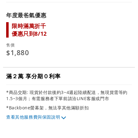
年度最爸氣優惠
限時滿萬折千
優惠只到8/12
售價
$1,880
滿２萬 享分期０利率
*商品交期: 現貨於付款後約3~4週起陸續配送，無現貨需等約
1.5~3個月；有需服務者下單前請洽LINE客服或門市
*Backbone螢幕架，無法享其他滿額折扣
其他服務費與保固說明