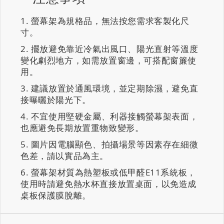
螢幕架為規格品，無法按您需求客製化尺
寸。
擺放避免靠近冷氣出風口、陽光直射等溫度
變化劇烈地方，如需放置窗邊，可搭配窗簾使
用。
建議放置於通風環境，並定期除濕，避免直
接曝曬於陽光下。
不宜使用堅硬金屬、利器接觸螢幕架表面，
也應避免長期放置重物致變形。
圖片因電腦顯色、拍攝場景等因素存在細微
色差，請以實品為主。
螢幕架材質為熱塑板或低甲醛E11系統板，
使用時請避免熱水杯直接放置桌面，以免造成
桌板保護膜脫離。