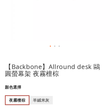
跳
轉
到
【Backbone】Allround desk 鷗
圖
圓螢幕架 夜霧檀棕
像
庫
的
顏色選擇
開
頭
夜霧檀棕
羊絨米灰