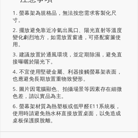
螢幕架為規格品，無法按您需求客製化尺
寸。
擺放避免靠近冷氣出風口、陽光直射等溫度
變化劇烈地方，如需放置窗邊，可搭配窗簾使
用。
建議放置於通風環境，並定期除濕，避免直
接曝曬於陽光下。
不宜使用堅硬金屬、利器接觸螢幕架表面，
也應避免長期放置重物致變形。
圖片因電腦顯色、拍攝場景等因素存在細微
色差，請以實品為主。
螢幕架材質為熱塑板或低甲醛E11系統板，
使用時請避免熱水杯直接放置桌面，以免造成
桌板保護膜脫離。