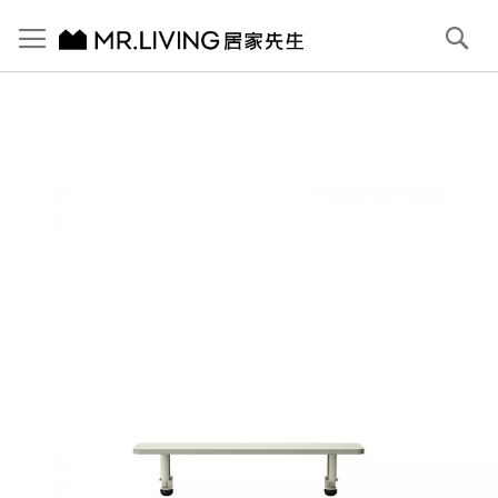
切換導航
搜
尋
跳
到
內
容
首頁
【Backbone】Allround desk 鷗圓螢幕架 羊絨米灰
跳
到
圖
片
庫
結
尾