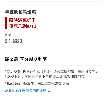
年度最爸氣優惠
限時滿萬折千
優惠只到8/12
售價
$1,880
滿２萬 享分期０利率
*商品交期: 現貨於付款後約3~4週起陸續配送，無現貨需等約
1.5~3個月；有需服務者下單前請洽LINE客服或門市
*Backbone螢幕架，無法享其他滿額折扣
其他服務費與保固說明