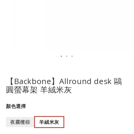
跳
轉
到
【Backbone】Allround desk 鷗
圖
圓螢幕架 羊絨米灰
像
庫
的
顏色選擇
開
頭
夜霧檀棕
羊絨米灰