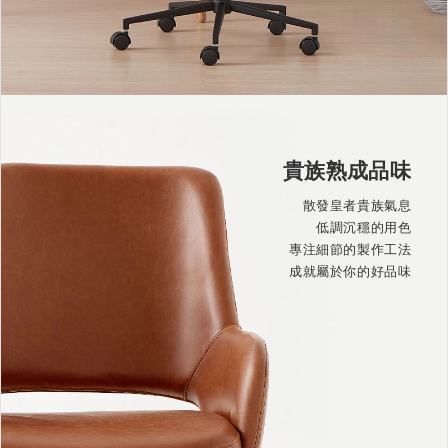
貴族熟成品味
散發皇者貴族氣息
低調沉穩的用色
專注細節的製作工法
成就屬於你的好品味