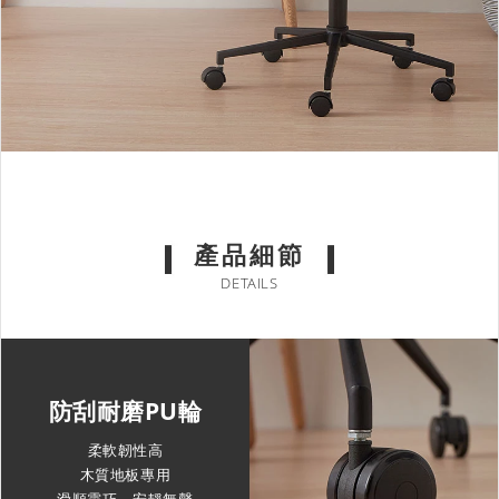
產品細節
DETAILS
防刮耐磨PU輪
柔軟韌性高
木質地板專用
滑順靈巧，安靜無聲