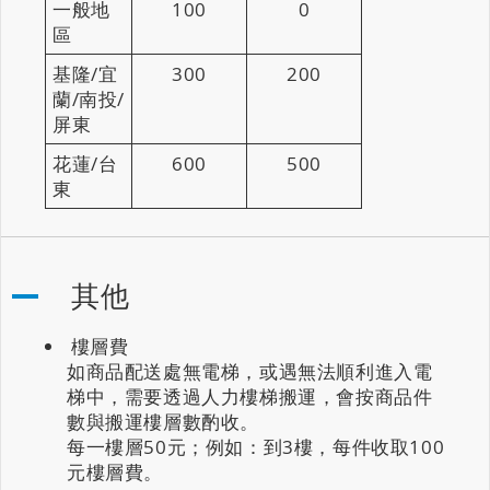
一般地
100
0
區
基隆/宜
300
200
蘭/南投/
屏東
花蓮/台
600
500
東
其他
樓層費
如商品配送處無電梯，或遇無法順利進入電
梯中，需要透過人力樓梯搬運，會按商品件
數與搬運樓層數酌收。
每一樓層50元；例如：到3樓，每件收取100
元樓層費。