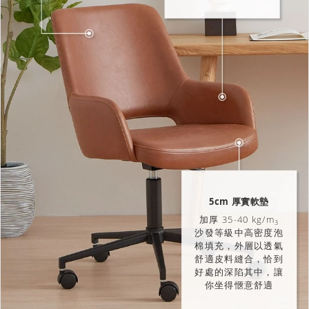
5cm 厚實軟墊
加厚 35-40 kg/m
3
沙發等級中高密度泡
棉填充，外層以透氣
舒適皮料縫合，恰到
好處的深陷其中，讓
你坐得愜意舒適