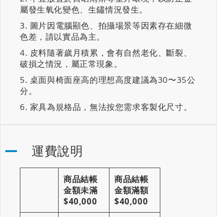
屬發生氧化變色、生鏽情況發生。
圖片因電腦顯色、拍攝場景等因素存在細微
色差，請以實品為主。
皮料隨著歲月積累，會有自然老化、斷裂、
破損之情況，屬正常現象。
桌面與椅面座高的理想高度建議為30〜35公
分。
家具為規格品，無法按您需求客製化尺寸。
運費說明
商品結帳
商品結帳
金額未滿
金額滿額
$40,000
$40,000