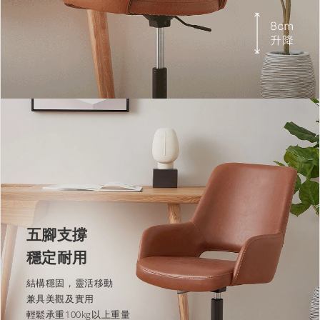
五腳支撐
穩定耐用
結構穩固，靈活移動
兼具美觀及實用
輕鬆承重100kg以上重量