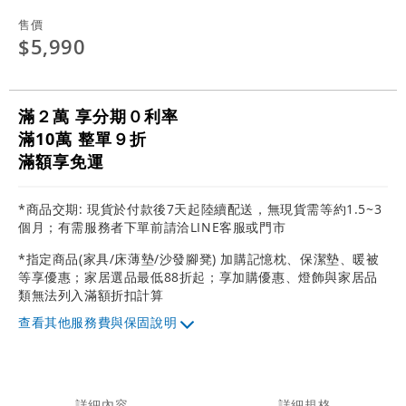
售價
$5,990
滿２萬 享分期０利率
滿10萬 整單９折
滿額享免運
*商品交期: 現貨於付款後7天起陸續配送，無現貨需等約1.5~3
個月；有需服務者下單前請洽LINE客服或門市
*指定商品(家具/床薄墊/沙發腳凳) 加購記憶枕、保潔墊、暖被
等享優惠；家居選品最低88折起；享加購優惠、燈飾與家居品
類無法列入滿額折扣計算
其他服務費與保固說明
詳細內容
詳細規格