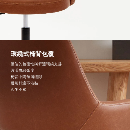
環繞式椅背包覆
絕佳的包覆性與舒適環繞支撐
圓潤曲線弧度
椅背中間預留縫隙
透氣舒適不沾黏
久坐不累