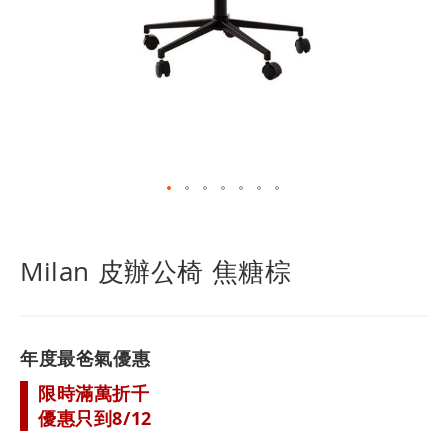
跳
轉
到
Milan 皮辦公椅 焦糖棕
圖
像
庫
的
年度最爸氣優惠
開
頭
限時滿萬折千
優惠只到8/12