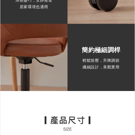
居家環境也適用
簡約極細調桿
輕鬆按壓，升降調節
纖細設計，美觀實用