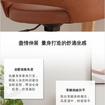
盡情伸展 量身打造的舒適坐感
放鬆後靠角度
依據身形量身打造，
模擬人休息時的最佳
放鬆姿態，釋放全身
筋骨，舒適服貼
客艙曲線扶手
取自客艙座椅概念，
高度適中，輕鬆靠手