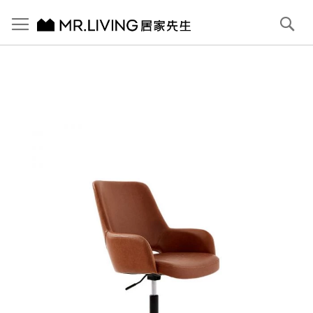
切換導航
搜
尋
跳
到
內
容
首頁
Milan 皮辦公椅 焦糖棕
跳
到
圖
片
庫
結
尾