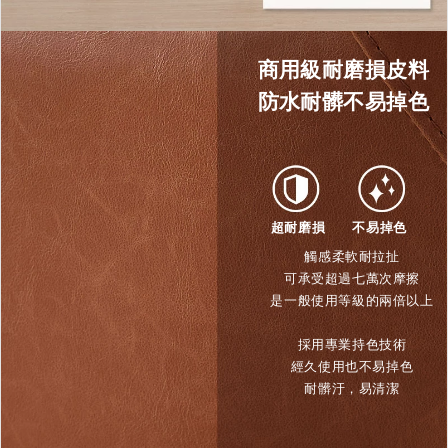
商用級耐磨損皮料
防水耐髒不易掉色
超耐磨損
不易掉色
觸感柔軟耐拉扯
可承受超過七萬次摩擦
是一般使用等級的兩倍以上
採用專業持色技術
經久使用也不易掉色
耐髒汙，易清潔