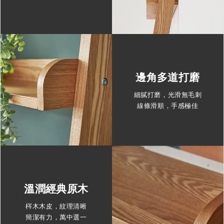
邊角多道打磨
細膩打磨，光滑無毛刺
線條滑順，手感極佳
溫潤經典原木
梣木木皮，紋理清晰
簡潔有力，萬中選一