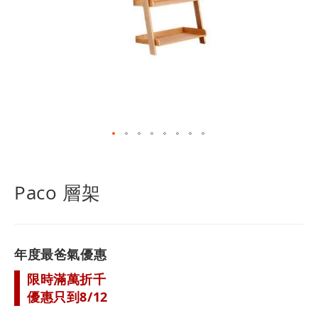
跳
轉
到
Paco 層架
圖
像
庫
的
年度最爸氣優惠
開
頭
限時滿萬折千
優惠只到8/12