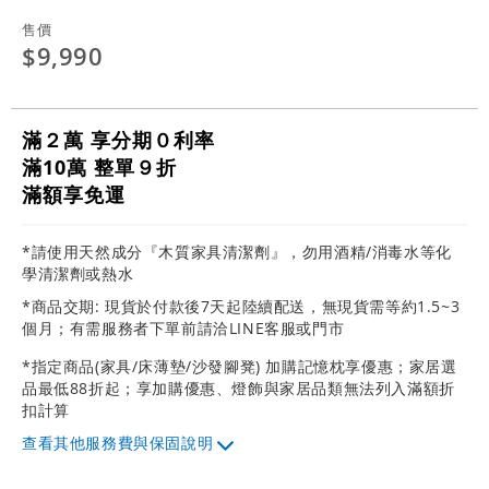
售價
$9,990
滿２萬 享分期０利率
滿10萬 整單９折
滿額享免運
*請使用天然成分『木質家具清潔劑』，勿用酒精/消毒水等化
學清潔劑或熱水
*商品交期: 現貨於付款後7天起陸續配送，無現貨需等約1.5~3
個月；有需服務者下單前請洽LINE客服或門市
*指定商品(家具/床薄墊/沙發腳凳) 加購記憶枕享優惠；家居選
品最低88折起；享加購優惠、燈飾與家居品類無法列入滿額折
扣計算
其他服務費與保固說明