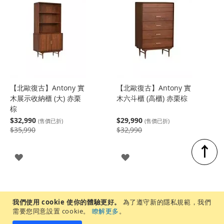
【北歐復古】Antony 實
【北歐復古】Antony 實
木展示收納櫃 (大) 赤栗
木六斗櫃 (高櫃) 赤栗棕
棕
$32,990
$29,990
(售價已折)
(售價已折)
$35,990
$32,990
↑
登
登
入
入
我們使用 cookie 使你的體驗更好。
為了遵守新的隱私規範，我們
需要您同意設置 cookie。
瞭解更多
。