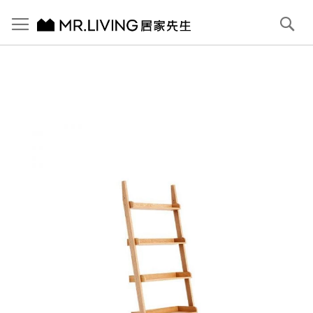
切換導航
搜
尋
跳
到
內
容
首頁
Paco 層架
跳
到
圖
片
庫
結
尾