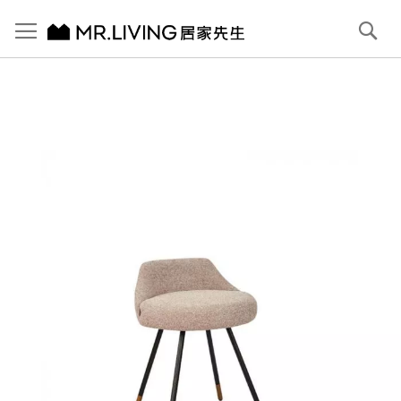
切換導航
搜
尋
跳
到
內
容
首頁
Charles 化妝凳/書椅
跳
到
圖
片
庫
結
尾