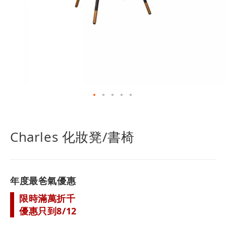
跳
轉
到
Charles 化妝凳/書椅
圖
像
庫
的
年度最爸氣優惠
開
頭
限時滿萬折千
優惠只到8/12