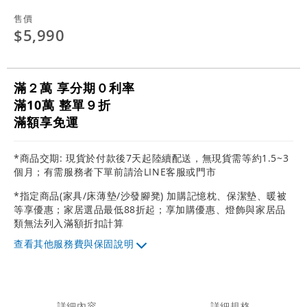
售價
$5,990
滿２萬 享分期０利率
滿10萬 整單９折
滿額享免運
*商品交期: 現貨於付款後7天起陸續配送，無現貨需等約1.5~3
個月；有需服務者下單前請洽LINE客服或門市
*指定商品(家具/床薄墊/沙發腳凳) 加購記憶枕、保潔墊、暖被
等享優惠；家居選品最低88折起；享加購優惠、燈飾與家居品
類無法列入滿額折扣計算
其他服務費與保固說明
詳細內容
詳細規格