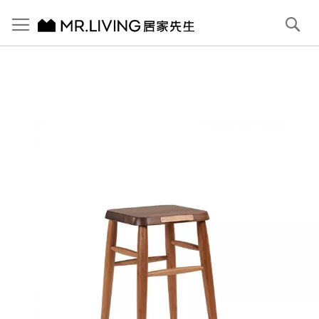
切換導航
搜
尋
跳
到
內
容
首頁
小資實木化妝凳/化妝椅
跳
到
圖
片
庫
結
尾