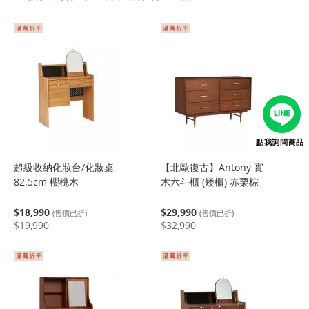
點我詢問商品
超級收納化妝台/化妝桌
【北歐復古】Antony 實
82.5cm 櫻桃木
木六斗櫃 (矮櫃) 赤栗棕
$18,990
$29,990
(售價已折)
(售價已折)
$19,990
$32,990