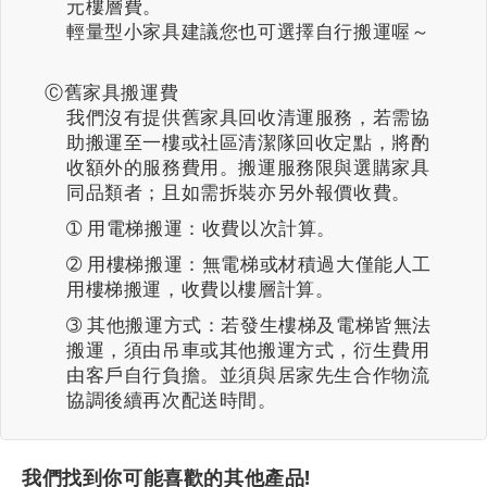
元樓層費。
輕量型小家具建議您也可選擇自行搬運喔～
Ⓒ舊家具搬運費
我們沒有提供舊家具回收清運服務，若需協
助搬運至一樓或社區清潔隊回收定點，將酌
收額外的服務費用。搬運服務限與選購家具
同品類者；且如需拆裝亦另外報價收費。
➀ 用電梯搬運：收費以次計算。
➁ 用樓梯搬運：無電梯或材積過大僅能人工
用樓梯搬運，收費以樓層計算。
➂ 其他搬運方式：若發生樓梯及電梯皆無法
搬運，須由吊車或其他搬運方式，衍生費用
由客戶自行負擔。並須與居家先生合作物流
協調後續再次配送時間。
我們找到你可能喜歡的其他產品!