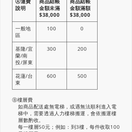
Ⓐ運費
商品結帳
商品結帳
說明
金額未滿
金額滿額
$38,000
$38,000
一般地
100
0
區
基隆/宜
300
200
蘭/南
投/屏東
花蓮/台
600
500
東
Ⓑ樓層費
如商品配送處無電梯，或遇無法順利進入電
梯中，需要透過人力樓梯搬運，會依搬運樓
層數酌收。
每一樓層50元；例如：到3樓，每件收取100