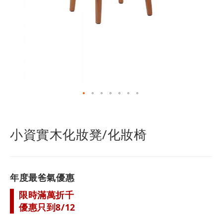
跳
轉
到
小資實木化妝凳/化妝椅
圖
像
庫
的
年度最爸氣優惠
開
頭
限時滿萬折千
優惠只到8/12