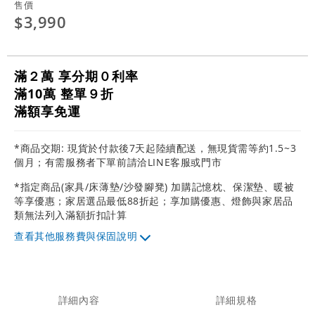
售價
$3,990
滿２萬 享分期０利率
滿10萬 整單９折
滿額享免運
*商品交期: 現貨於付款後7天起陸續配送，無現貨需等約1.5~3
個月；有需服務者下單前請洽LINE客服或門市
*指定商品(家具/床薄墊/沙發腳凳) 加購記憶枕、保潔墊、暖被
等享優惠；家居選品最低88折起；享加購優惠、燈飾與家居品
類無法列入滿額折扣計算
其他服務費與保固說明
詳細內容
詳細規格