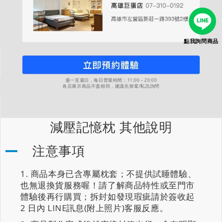
點我詢問商品
週一至週日，每日營業時間：11:00－20:00
各店展示商品不盡相同，建議先致電/私訊詢問
減壓記憶枕 其他說明
注意事項
商品本身已含專屬枕套；不提供試睡體驗、
也無退換貨服務喔！請了解商品特性或至門市
體驗後再行購買；拆封如發現瑕疵請於簽收起
2 日內 LINE訊息(附上照片)客服反應。