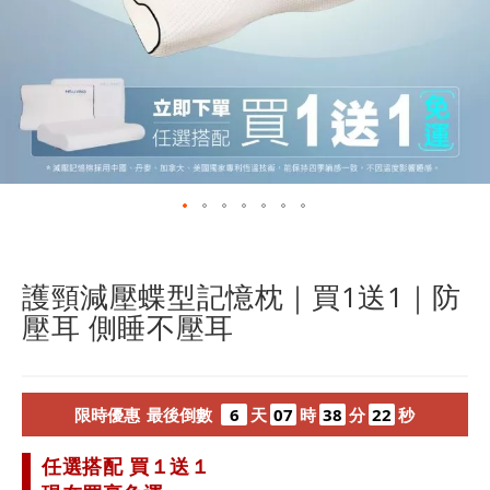
跳
轉
到
護頸減壓蝶型記憶枕｜買1送1｜防
圖
壓耳 側睡不壓耳
像
庫
的
開
限
時
優
惠
最
後
倒
數
6
天
07
時
38
分
20
秒
頭
任選搭配 買１送１