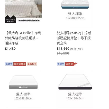
【義大利La Belle】海島
雙人標準(5X6.2)｜涼感
針織防蟎抗菌暖暖被－
減壓記憶床墊｜零干擾
暖陽午後
獨立筒
$1,480
$18,990
(售價已折)
$19,990