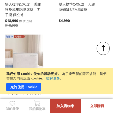
雙人標準(5X6.2)｜護腰
雙人標準(5X6.2) | 天絲
護脊減壓記憶床墊｜零
防蟎減壓記憶薄墊
干擾 獨立筒
$18,990
$4,990
(售價已折)
$19,990
↑
我們使用 cookie 使你的體驗更好。
為了遵守新的隱私規範，我們
需要您同意設置 cookie。
瞭解更多
。
允許使用 Cookie
涼感減壓記憶枕｜買1送
1｜冰絲表布 專利記憶棉
-
+
$1,990
加入購物車
立即購買
我的最愛
我的購物車
買1送1 任選搭配