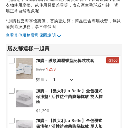
衣物使用摩擦、或使用習慣差異等，表布產生毛球或勾紗，皆
屬正常自然現象喔
*加購枕套即享優惠價，替換更划算；商品已含專屬枕套，無試
睡與退換服務，享三年保固
其他服務費與保固說明
居友都這樣一起買
加購－護頸減壓蝶型記憶枕枕套
-$100
$299
$399
數量：
加購－【義大利La Belle】全包覆式
保潔墊/ 活性益生菌防蟎抗敏 雙人標
準
$1,290
加購－【義大利La Belle】全包覆式
保潔墊/ 活性益生菌防蟎抗敏 單人加