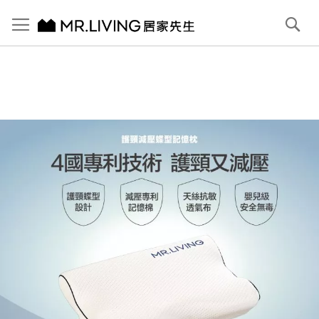
切換導航
搜
尋
跳
到
內
容
首頁
護頸減壓蝶型記憶枕｜買1送1｜防壓耳 側睡不壓耳
跳
到
圖
片
庫
結
尾