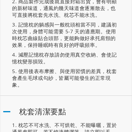
商品製作完成後就直接封箱出貨，會有明顯
的新材味道，通風約幾天味道會逐漸散去，也
可直接將枕套先水洗、枕芯不能水洗。
記憶枕的躺感與一般枕頭相當不同，建議初
次使用，身體可能需要 5-7 天的適應期。使用
時枕芯曲線貼合頭部，更能夠做好承托肩頸的
效果，保持睡眠時有良好的呼吸頻率。
減壓記憶枕存放請勿使用真空收納、會使記
憶枕變形損毀。
使用後表布摩擦、與使用習慣的差異，枕套
會產生毛球或勾紗，皆屬可能發生的正常現
象。
枕套清潔要點
枕芯不可水洗、不可烘乾、不能曝曬，置於
通風處即可。若不慎液體灑落、請立即以毛