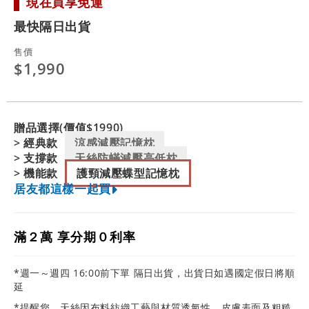
現在買享免運
最快隔日出貨
售價
$1,990
贈品選擇(價值$1990)
> 經典款
涼感減壓記憶枕
> 支撐款
天絲防蟎減壓高低枕
> 機能款
護頸減壓蝶型記憶枕
居友都這樣一起買
滿２萬 享分期０利率
*週一～週四 16:00前下單 隔日出貨，出貨日如遇國定假日將順
延
*提醒您，天絲因布料紡織工藝與材質透氣性，皮膚表面及粗糙