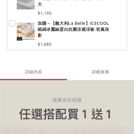
大
$1,190
加購－【義大利La Belle】ICECOOL
眠綿冰蠶絲蛋白抗菌涼感涼被-初嵐玫
影
$1,680
詳細內容
詳細規格