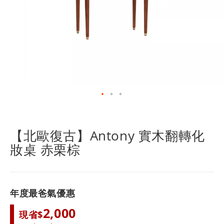
跳
轉
到
【北歐復古】Antony 實木翻轉化
圖
妝桌 赤栗棕
像
庫
的
開
頭
年度最爸氣優惠
2,000
現省$