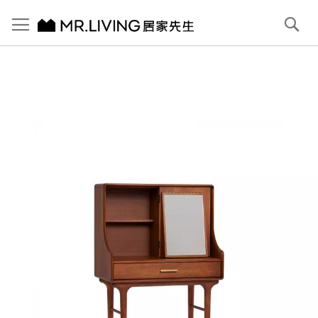
切換導航
搜
尋
跳
到
內
容
首頁
【北歐復古】Antony 實木翻轉化妝桌 赤栗棕
跳
到
圖
片
庫
結
尾