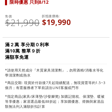
限時優惠 只到8/12
折抵後價格
售價
$21,990
$19,990
滿２萬 享分期０利率
滿10萬 整單９折
滿額享免運
*請使用天然成分『木質家具清潔劑』，勿用酒精/消毒水等化
學清潔劑或熱水
*商品交期: 現貨於付款後7天起陸續配送，無現貨需等約1.5~3
個月；有需服務者下單前請洽LINE客服或門市
*指定商品(家具/床薄墊/沙發腳凳) 加購記憶枕、保潔墊、暖被
等享優惠；家居選品最低88折起；享加購優惠、燈飾與家居品
類無法列入滿額折扣計算