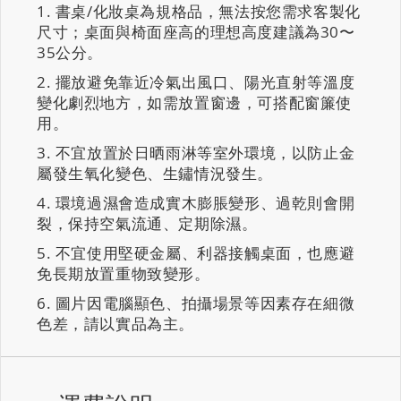
書桌/化妝桌為規格品，無法按您需求客製化
尺寸；桌面與椅面座高的理想高度建議為30〜
35公分。
擺放避免靠近冷氣出風口、陽光直射等溫度
變化劇烈地方，如需放置窗邊，可搭配窗簾使
用。
不宜放置於日晒雨淋等室外環境，以防止金
屬發生氧化變色、生鏽情況發生。
環境過濕會造成實木膨脹變形、過乾則會開
裂，保持空氣流通、定期除濕。
不宜使用堅硬金屬、利器接觸桌面，也應避
免長期放置重物致變形。
圖片因電腦顯色、拍攝場景等因素存在細微
色差，請以實品為主。