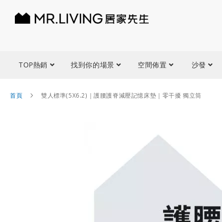
TOP熱銷
找到你的場景
空間佈置
沙發
首頁
雙人標準(5X6.2)｜護腰護脊減壓記憶床墊｜零干擾 獨立筒