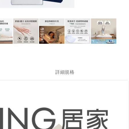
跳
轉
到
圖
詳細規格
像
庫
的
開
頭