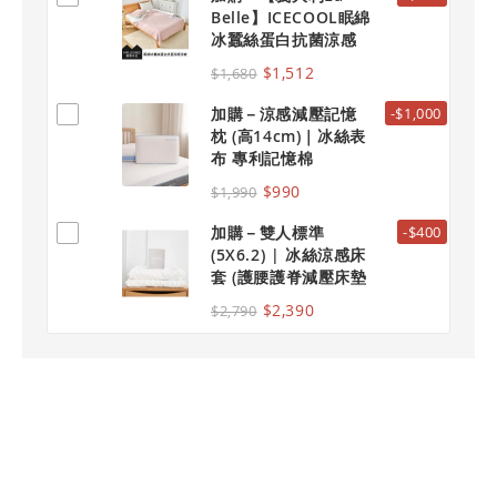
Belle】ICECOOL眠綿
冰蠶絲蛋白抗菌涼感
涼被-初嵐玫影
$1,512
$1,680
加購－涼感減壓記憶
-$1,000
枕 (高14cm)｜冰絲表
布 專利記憶棉
$990
$1,990
加購－雙人標準
-$400
(5X6.2) | 冰絲涼感床
套 (護腰護脊減壓床墊
適用)
$2,390
$2,790