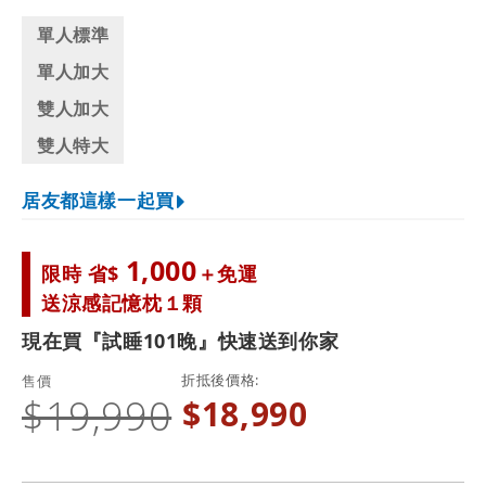
單人標準
單人加大
雙人加大
雙人特大
居友都這樣一起買
1,000
限時 省$
＋免運
送涼感記憶枕１顆
現在買『試睡101晚』快速送到你家
折抵後價格
售價
$19,990
$18,990