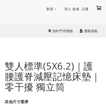
我
跳
歡迎！
登入
註冊
到
內
容
預約門市體驗
選購指南
雙人標準(5X6.2)｜護
腰護脊減壓記憶床墊｜
零干擾 獨立筒
其他尺寸選擇