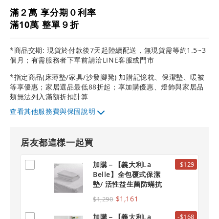
滿２萬 享分期０利率
滿10萬 整單９折
*商品交期: 現貨於付款後7天起陸續配送，無現貨需等約1.5~3
個月；有需服務者下單前請洽LINE客服或門市
*指定商品(床薄墊/家具/沙發腳凳) 加購記憶枕、保潔墊、暖被
等享優惠；家居選品最低88折起；享加購優惠、燈飾與家居品
類無法列入滿額折扣計算
其他服務費與保固說明
居友都這樣一起買
加購－【義大利La
-$129
Belle】全包覆式保潔
墊/ 活性益生菌防蟎抗
敏 雙人標準
$1,161
$1,290
加購－【義大利La
-$168