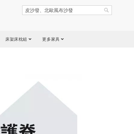
搜
尋
搜
尋
床架床枕組
更多家具
跳
到
圖
片
庫
結
尾