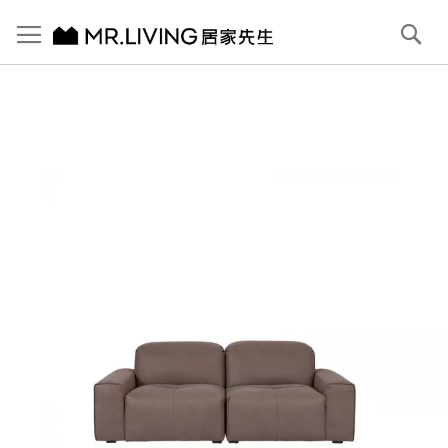
切換導航
搜
尋
跳
到
內
容
首頁
Pluffy 泡芙3人座 科技貓抓布落地沙發 大象灰 210cm
跳
到
圖
片
庫
結
尾