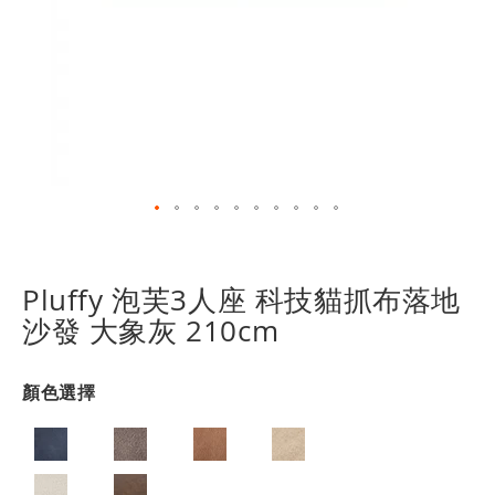
跳
轉
到
Pluffy 泡芙3人座 科技貓抓布落地
圖
沙發 大象灰 210cm
像
庫
的
顏色選擇
開
頭