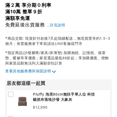
滿２萬 享分期０利率
滿10萬 整單９折
滿額享免運
免費延後出貨服務
，
詳見說明
*商品交期: 現貨於付款後7天起陸續配送，無現貨需等約1.5~3
個月；有需服務者下單前請洽LINE客服或門市
*指定商品(沙發腳凳/家具/床薄墊) 加購抱枕、記憶枕、保潔
墊、暖被等享優惠；家居選品最低88折起；享加購優惠、燈飾
與家居品類無法列入滿額折扣計算
其他服務費與保固說明
居友都這樣一起買
Pluffy 泡芙80cm無扶手單人位 科技
貓抓布落地沙發 大象灰
$12,990