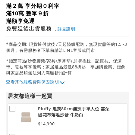
滿２萬 享分期０利率
滿10萬 整單９折
滿額享免運
免費延後出貨服務
，
詳見說明
*商品交期: 現貨於付款後7天起陸續配送，無現貨需等約1.5~3
個月；有需服務者下單前請洽LINE客服或門市
*指定商品(沙發腳凳/家具/床薄墊) 加購抱枕、記憶枕、保潔
墊、暖被等享優惠；家居選品最低88折起；享加購優惠、燈飾
與家居品類無法列入滿額折扣計算
其他服務費與保固說明
居友都這樣一起買
Pluffy 泡芙80cm無扶手單人位 雲朵
緹花布落地沙發 牛奶白
$14,990