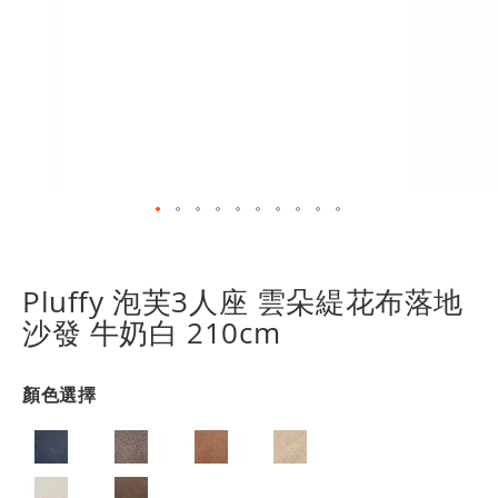
跳
轉
到
Pluffy 泡芙3人座 雲朵緹花布落地
圖
沙發 牛奶白 210cm
像
庫
的
顏色選擇
開
頭