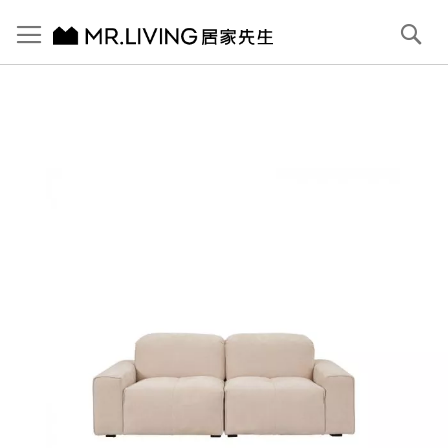
切換導航
搜
尋
跳
到
內
容
首頁
Pluffy 泡芙3人座 雲朵緹花布落地沙發 牛奶白 210cm
跳
到
圖
片
庫
結
尾