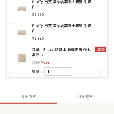
Pluffy 泡芙 雲朵緹花布大腳凳 牛奶
白
$9,990
Pluffy 泡芙 雲朵緹花布小腳凳 牛奶
白
$8,990
加購－Bruce 防潑水 防貓抓布抱枕
-$300
象牙白
$699
$999
數量：
詳細內容
詳細規格