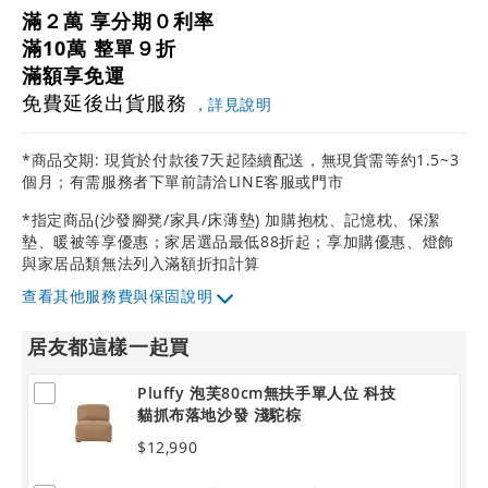
滿２萬 享分期０利率
滿10萬 整單９折
滿額享免運
免費延後出貨服務
，
詳見說明
*商品交期: 現貨於付款後7天起陸續配送，無現貨需等約1.5~3
個月；有需服務者下單前請洽LINE客服或門市
*指定商品(沙發腳凳/家具/床薄墊) 加購抱枕、記憶枕、保潔
墊、暖被等享優惠；家居選品最低88折起；享加購優惠、燈飾
與家居品類無法列入滿額折扣計算
其他服務費與保固說明
居友都這樣一起買
Pluffy 泡芙80cm無扶手單人位 科技
貓抓布落地沙發 淺駝棕
$12,990