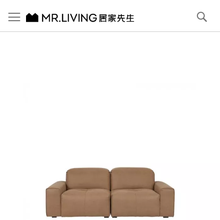
切換導航
搜
尋
跳
到
內
容
首頁
Pluffy 泡芙3人座 科技貓抓布落地沙發 淺駝棕 210cm
跳
到
圖
片
庫
結
尾