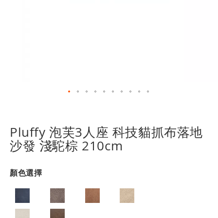
跳
轉
到
Pluffy 泡芙3人座 科技貓抓布落地
圖
沙發 淺駝棕 210cm
像
庫
的
顏色選擇
開
頭