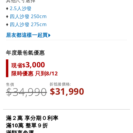
其他尺寸選擇
♦
2.5人沙發
♦
四人沙發 250cm
♦
四人沙發 275cm
居友都這樣一起買
年度最爸氣優惠
3,000
現省$
限時優惠 只到8/12
折抵後價格
售價
$34,990
$31,990
滿２萬 享分期０利率
滿10萬 整單９折
滿額享免運