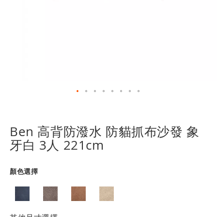
跳
轉
到
Ben 高背防潑水 防貓抓布沙發 象
圖
牙白 3人 221cm
像
庫
的
顏色選擇
開
頭