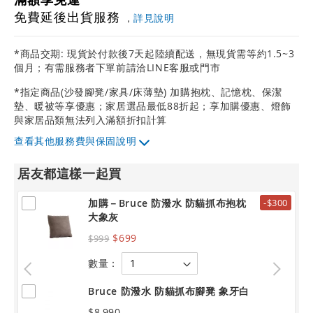
免費延後出貨服務
，
詳見說明
*商品交期: 現貨於付款後7天起陸續配送，無現貨需等約1.5~3
個月；有需服務者下單前請洽LINE客服或門市
*指定商品(沙發腳凳/家具/床薄墊) 加購抱枕、記憶枕、保潔
墊、暖被等享優惠；家居選品最低88折起；享加購優惠、燈飾
與家居品類無法列入滿額折扣計算
其他服務費與保固說明
居友都這樣一起買
加購－Bruce 防潑水 防貓抓布抱枕
-$300
大象灰
$699
$999
數量：
Bruce 防潑水 防貓抓布腳凳 象牙白
$8,990