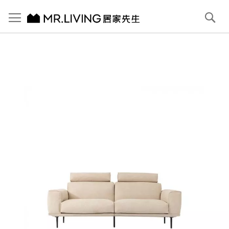
切換導航
搜
尋
跳
到
內
容
首頁
Ben 高背防潑水 防貓抓布沙發 象牙白 3人 221cm
跳
到
圖
片
庫
結
尾