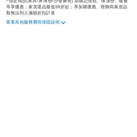
*指定商品(家具/床薄墊/沙發腳凳) 加購記憶枕、保潔墊、暖被
等享優惠；家居選品最低88折起；享加購優惠、燈飾與家居品
類無法列入滿額折扣計算
其他服務費與保固說明