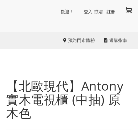
我
跳
歡迎！
登入
註冊
到
內
容
預約門市體驗
選購指南
【北歐現代】Antony
實木電視櫃 (中抽) 原
木色