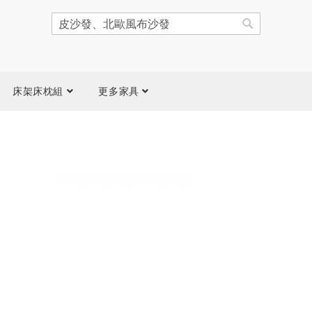
搜
尋
搜
尋
床架床枕組
更多家具
跳
到
圖
片
庫
結
尾