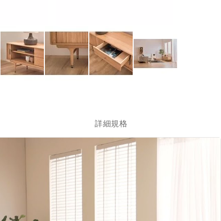
跳
轉
到
圖
詳細規格
像
庫
的
開
頭