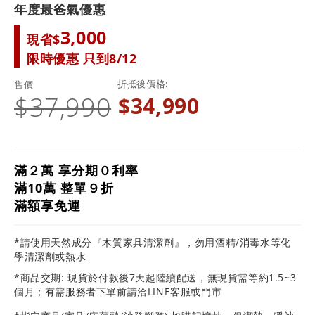
年度最爸氣優惠
3,000
現省$
限時優惠 只到8/12
折抵後價格
售價
$37,990
$34,990
滿２萬 享分期０利率
滿10萬 整單９折
滿額享免運
*請使用天然成分『木質家具清潔劑』，勿用酒精/消毒水等化
學清潔劑或熱水
*商品交期: 現貨於付款後7天起陸續配送，無現貨需等約1.5~3
個月；有需服務者下單前請洽LINE客服或門市