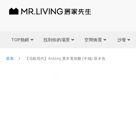
TOP熱銷
找到你的場景
空間佈置
沙發
首頁
【北歐現代】Antony 實木電視櫃 (中抽) 原木色