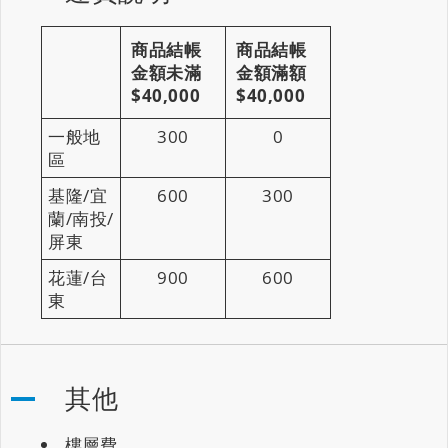
商品結帳
商品結帳
金額未滿
金額滿額
$40,000
$40,000
一般地
300
0
區
基隆/宜
600
300
蘭/南投/
屏東
花蓮/台
900
600
東
其他
樓層費