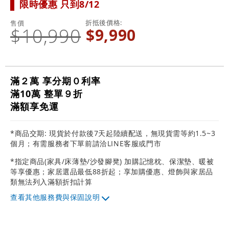
限時優惠 只到8/12
折抵後價格
售價
$10,990
$9,990
滿２萬 享分期０利率
滿10萬 整單９折
滿額享免運
*商品交期: 現貨於付款後7天起陸續配送，無現貨需等約1.5~3
個月；有需服務者下單前請洽LINE客服或門市
*指定商品(家具/床薄墊/沙發腳凳) 加購記憶枕、保潔墊、暖被
等享優惠；家居選品最低88折起；享加購優惠、燈飾與家居品
類無法列入滿額折扣計算
其他服務費與保固說明