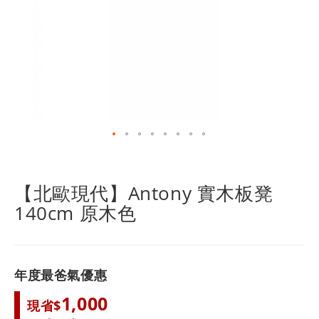
跳
轉
到
【北歐現代】Antony 實木板凳
圖
140cm 原木色
像
庫
的
開
頭
年度最爸氣優惠
1,000
現省$