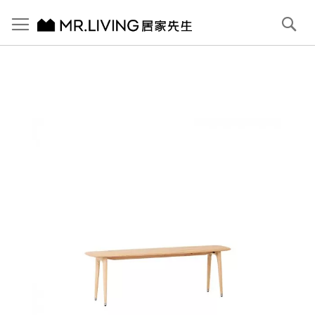
切換導航
搜
尋
跳
到
內
容
首頁
【北歐現代】Antony 實木板凳 140cm 原木色
跳
到
圖
片
庫
結
尾