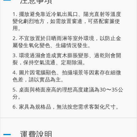
擺放避免靠近冷氣出風口、陽光直射等溫度
變化劇烈地方，如需放置窗邊，可搭配窗簾使
用。
不宜放置於日晒雨淋等室外環境，以防止金
屬發生氧化變色、生鏽情況發生。
環境過濕會造成實木膨脹變形、過乾則會開
裂，保持空氣流通、定期除濕。
圖片因電腦顯色、拍攝場景等因素存在細微
色差，請以實品為主。
桌面與椅面座高的理想高度建議為30〜35公
分。
家具為規格品，無法按您需求客製化尺寸。
運費說明