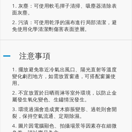
灰塵：可使用軟毛撣子清掃、吸塵器清除表
面灰塵。
污漬：可使用乾淨的濕布進行局部清潔，避
免使用化學清潔劑傷害表面塗層。
注意事項
擺放避免靠近冷氣出風口、陽光直射等溫度
變化劇烈地方，如需放置窗邊，可搭配窗簾使
用。
不宜放置於日晒雨淋等室外環境，以防止金
屬發生氧化變色、生鏽情況發生。
環境過濕會造成實木膨脹變形、過乾則會開
裂，保持空氣流通、定期除濕。
圖片因電腦顯色、拍攝場景等因素存在細微