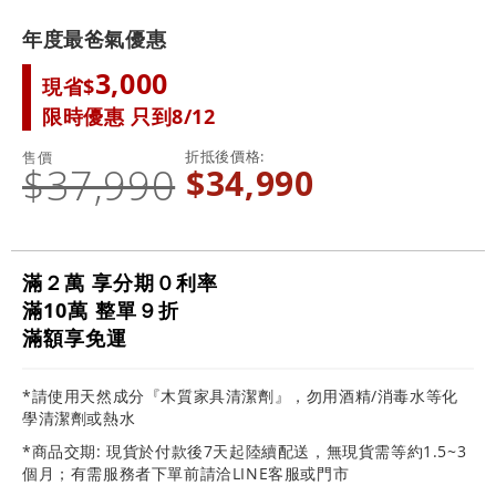
年度最爸氣優惠
3,000
現省$
限時優惠 只到8/12
折抵後價格
售價
$37,990
$34,990
滿２萬 享分期０利率
滿10萬 整單９折
滿額享免運
*請使用天然成分『木質家具清潔劑』，勿用酒精/消毒水等化
學清潔劑或熱水
*商品交期: 現貨於付款後7天起陸續配送，無現貨需等約1.5~3
個月；有需服務者下單前請洽LINE客服或門市