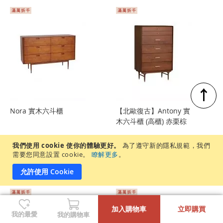
↑
Nora 實木六斗櫃
【北歐復古】Antony 實
木六斗櫃 (高櫃) 赤栗棕
$27,990
$29,990
$32,990
(售價已折)
我們使用 cookie 使你的體驗更好。
為了遵守新的隱私規範，我們
$29,990
需要您同意設置 cookie。
瞭解更多
。
允許使用 Cookie
登
登
入
入
-
+
加入購物車
立即購買
我的最愛
我的購物車