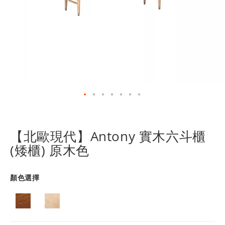
跳
轉
到
【北歐現代】Antony 實木六斗櫃
圖
(矮櫃) 原木色
像
庫
的
顏色選擇
開
頭