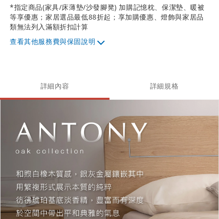
*指定商品(家具/床薄墊/沙發腳凳) 加購記憶枕、保潔墊、暖被
等享優惠；家居選品最低88折起；享加購優惠、燈飾與家居品
類無法列入滿額折扣計算
其他服務費與保固說明
詳細內容
詳細規格