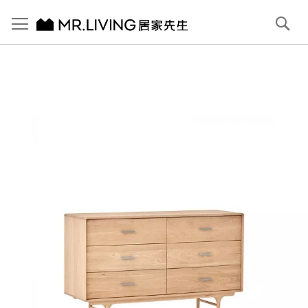
切換導航
搜
尋
跳
到
內
容
首頁
【北歐現代】Antony 實木六斗櫃 (矮櫃) 原木色
跳
到
圖
片
庫
結
尾