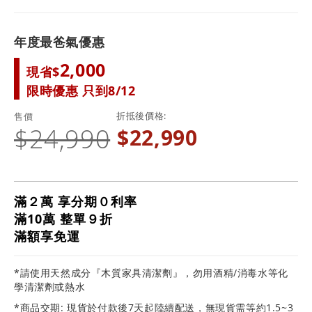
年度最爸氣優惠
2,000
現省$
限時優惠 只到8/12
折抵後價格
售價
$24,990
$22,990
滿２萬 享分期０利率
滿10萬 整單９折
滿額享免運
*請使用天然成分『木質家具清潔劑』，勿用酒精/消毒水等化
學清潔劑或熱水
*商品交期: 現貨於付款後7天起陸續配送，無現貨需等約1.5~3