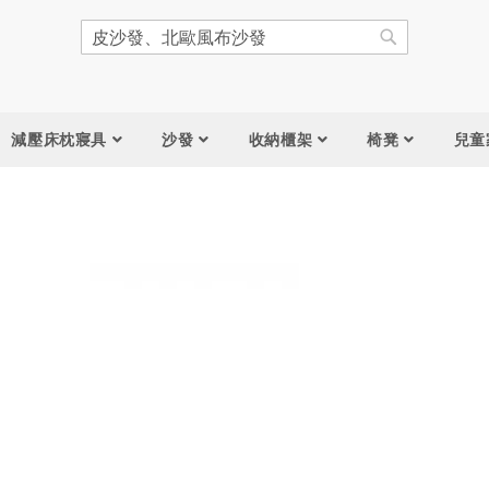
搜
尋
搜
尋
減壓床枕寢具
沙發
收納櫃架
椅凳
兒童
跳
到
圖
片
庫
結
尾