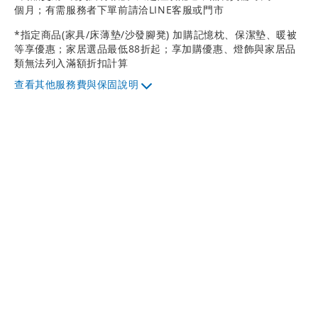
個月；有需服務者下單前請洽LINE客服或門市
*指定商品(家具/床薄墊/沙發腳凳) 加購記憶枕、保潔墊、暖被
等享優惠；家居選品最低88折起；享加購優惠、燈飾與家居品
類無法列入滿額折扣計算
其他服務費與保固說明