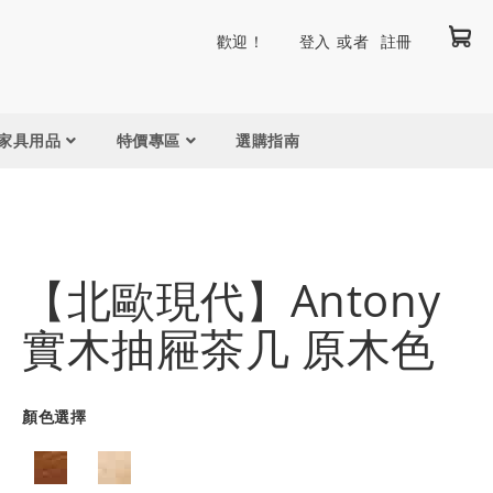
我
跳
歡迎！
登入
註冊
到
內
容
家具用品
特價專區
選購指南
【北歐現代】Antony
實木抽屜茶几 原木色
顏色選擇