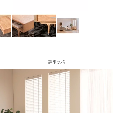
跳
轉
到
圖
詳細規格
像
庫
的
開
頭