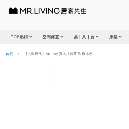
TOP熱銷
空間佈置
桌｜几｜台
床架
首頁
【北歐現代】Antony 實木抽屜茶几 原木色