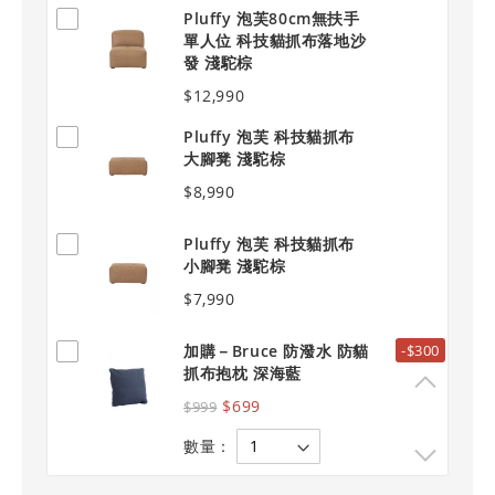
Pluffy 泡芙80cm無扶手
單人位 科技貓抓布落地沙
發 淺駝棕
$12,990
Pluffy 泡芙 科技貓抓布
大腳凳 淺駝棕
$8,990
Pluffy 泡芙 科技貓抓布
小腳凳 淺駝棕
$7,990
加購－Bruce 防潑水 防貓
-$300
抓布抱枕 深海藍
$699
$999
數量：