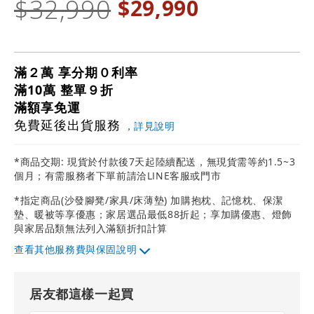
$32,990
$29,990
滿２萬 享分期０利率
滿10萬 整單９折
滿額享免運
免費延後出貨服務
，
詳見說明
*商品交期: 現貨於付款後7天起陸續配送，無現貨需等約1.5~3
個月；有需服務者下單前請洽LINE客服或門市
*指定商品(沙發腳凳/家具/床薄墊) 加購抱枕、記憶枕、保潔
墊、暖被等享優惠；家居選品最低88折起；享加購優惠、燈飾
與家居品類無法列入滿額折扣計算
其他服務費與保固說明
居友都這樣一起買