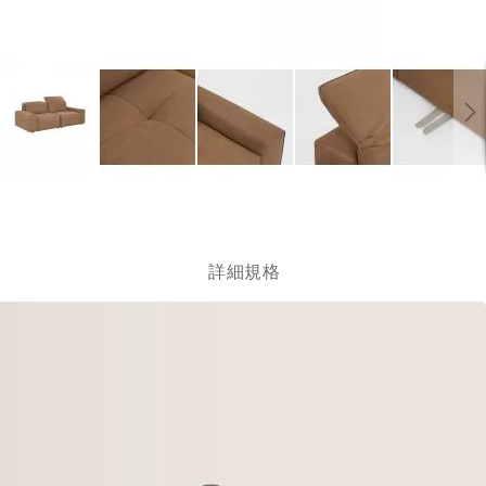
跳
轉
到
圖
詳細規格
像
庫
的
開
頭