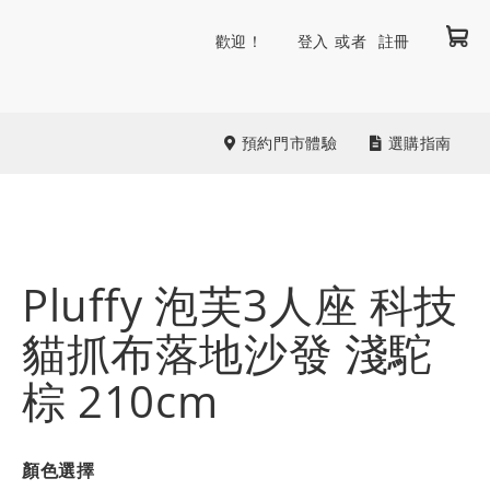
我
跳
歡迎！
登入
註冊
到
內
容
預約門市體驗
選購指南
Pluffy 泡芙3人座 科技
貓抓布落地沙發 淺駝
棕 210cm
顏色選擇