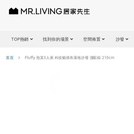
TOP熱銷
找到你的場景
空間佈置
沙發
首頁
Pluffy 泡芙3人座 科技貓抓布落地沙發 淺駝棕 210cm