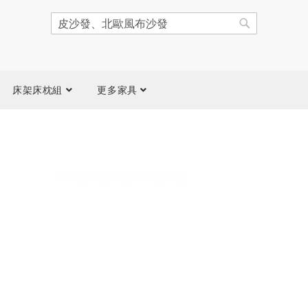
搜
尋
搜
尋
床架床枕組
更多家具
跳
到
圖
片
庫
結
尾