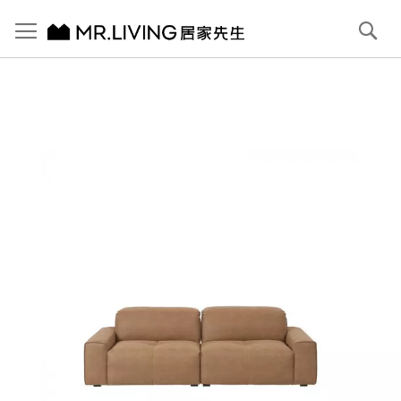
切換導航
搜
尋
跳
到
內
容
首頁
Pluffy 泡芙4人座 科技貓抓布落地沙發 淺駝棕 250cm
跳
到
圖
片
庫
結
尾