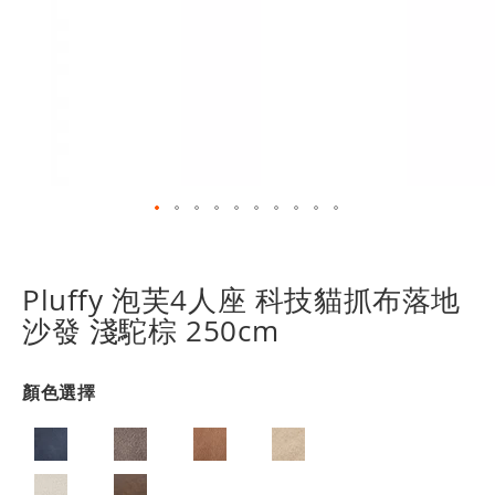
跳
轉
到
Pluffy 泡芙4人座 科技貓抓布落地
圖
沙發 淺駝棕 250cm
像
庫
的
顏色選擇
開
頭