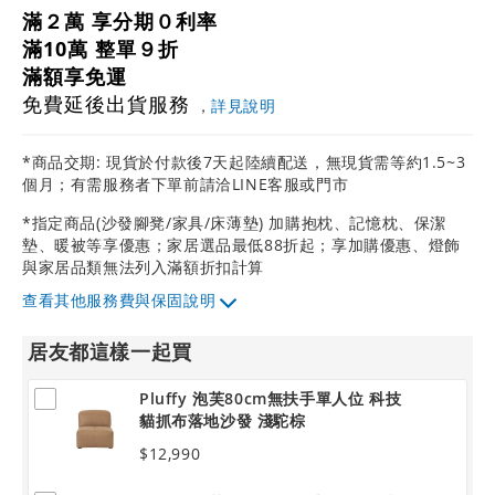
滿２萬 享分期０利率
滿10萬 整單９折
滿額享免運
免費延後出貨服務
，
詳見說明
*商品交期: 現貨於付款後7天起陸續配送，無現貨需等約1.5~3
個月；有需服務者下單前請洽LINE客服或門市
*指定商品(沙發腳凳/家具/床薄墊) 加購抱枕、記憶枕、保潔
墊、暖被等享優惠；家居選品最低88折起；享加購優惠、燈飾
與家居品類無法列入滿額折扣計算
其他服務費與保固說明
居友都這樣一起買
Pluffy 泡芙80cm無扶手單人位 科技
貓抓布落地沙發 淺駝棕
$12,990