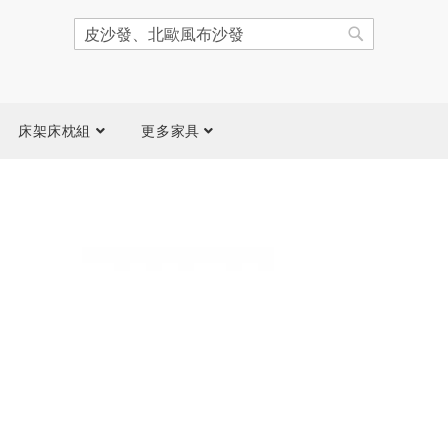
搜
尋
搜
尋
床架床枕組
更多家具
跳
到
圖
片
庫
結
尾