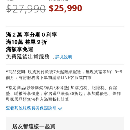
$27,990
$25,990
滿２萬 享分期０利率
滿10萬 整單９折
滿額享免運
免費延後出貨服務
，
詳見說明
*商品交期: 現貨於付款後7天起陸續配送，無現貨需等約1.5~3
個月；有需服務者下單前請洽LINE客服或門市
*指定商品(沙發腳凳/家具/床薄墊) 加購抱枕、記憶枕、保潔
墊、暖被等享優惠；家居選品最低88折起；享加購優惠、燈飾
與家居品類無法列入滿額折扣計算
其他服務費與保固說明
居友都這樣一起買