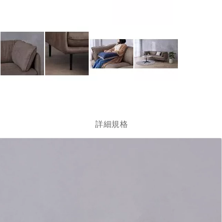
跳
轉
到
圖
詳細規格
像
庫
的
開
頭