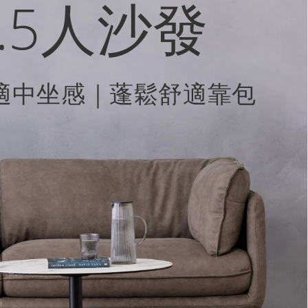
 2.5人沙發
適中坐感｜蓬鬆舒適靠包