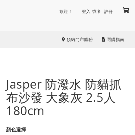
我
跳
歡迎！
登入
註冊
到
內
容
預約門市體驗
選購指南
Jasper 防潑水 防貓抓
布沙發 大象灰 2.5人
180cm
顏色選擇