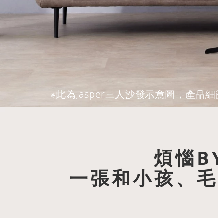
※此為Jasper三人沙發示意圖，產
煩惱BY
一張和小孩、毛