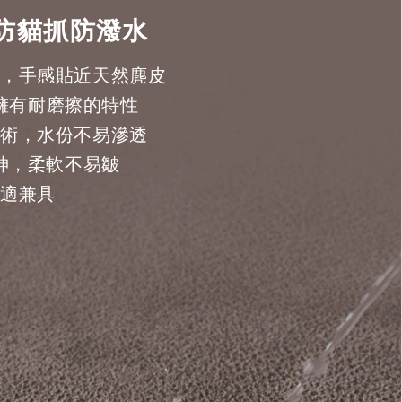
防貓抓防潑水
，手感貼近天然麂皮
擁有耐磨擦的特性
術，水份不易滲透
神，柔軟不易皺
適兼具