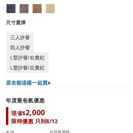
尺寸選擇
三人沙發
四人沙發
L型沙發/右貴妃
L型沙發/左貴妃
居友都這樣一起買
年度最爸氣優惠
2,000
現省$
限時優惠 只到8/12
折抵後價格
售價