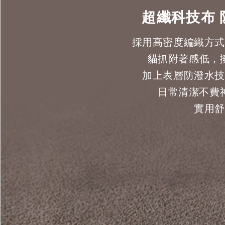
超纖科技布 
採用高密度編織方式
貓抓附著感低，
加上表層防潑水技
日常清潔不費
實用舒