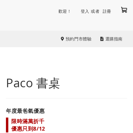
我
跳
歡迎！
登入
註冊
到
內
容
預約門市體驗
選購指南
Paco 書桌
年度最爸氣優惠
限時滿萬折千
優惠只到8/12