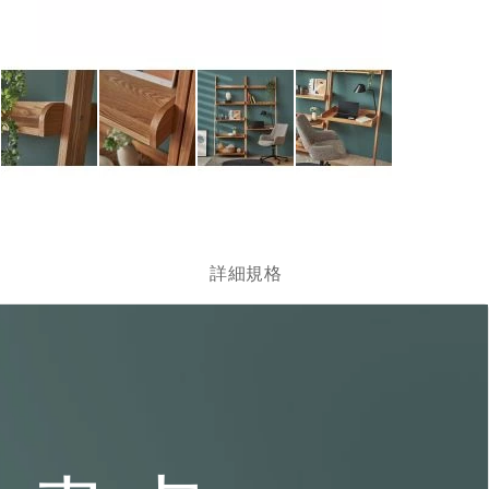
跳
轉
到
圖
詳細規格
像
庫
的
開
頭