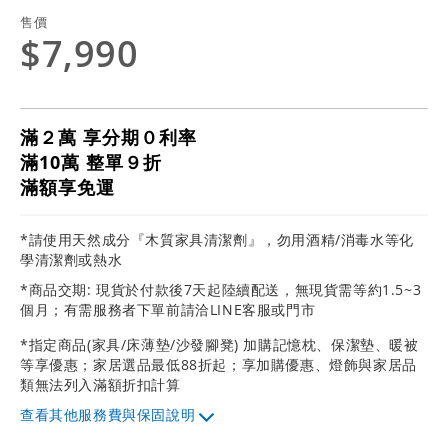
售價
$7,990
滿２萬 享分期０利率
滿10萬 整單９折
滿額享免運
*請使用天然成分『木質家具清潔劑』，勿用酒精/消毒水等化
學清潔劑或熱水
*商品交期: 現貨於付款後7天起陸續配送，無現貨需等約1.5~3
個月；有需服務者下單前請洽LINE客服或門市
*指定商品(家具/床薄墊/沙發腳凳) 加購記憶枕、保潔墊、暖被
等享優惠；家居選品最低88折起；享加購優惠、燈飾與家居品
類無法列入滿額折扣計算
其他服務費與保固說明