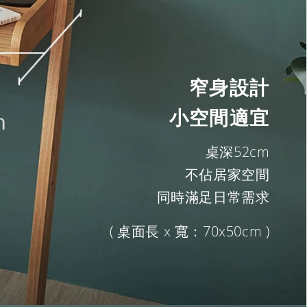
窄身設計
小空間適宜
桌深52cm
不佔居家空間
同時滿足日常需求
( 桌面長 x 寬：70x50cm )