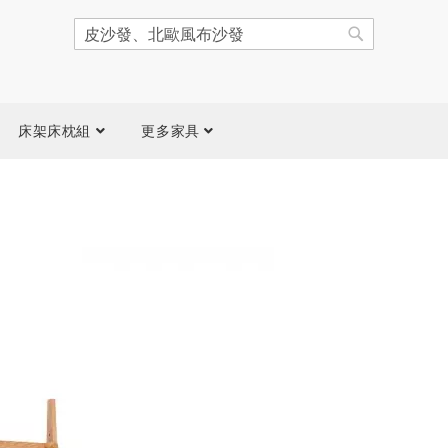
搜
尋
搜
尋
床架床枕組
更多家具
跳
到
圖
片
庫
結
尾