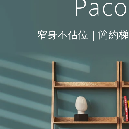
Pac
窄身不佔位｜簡約梯