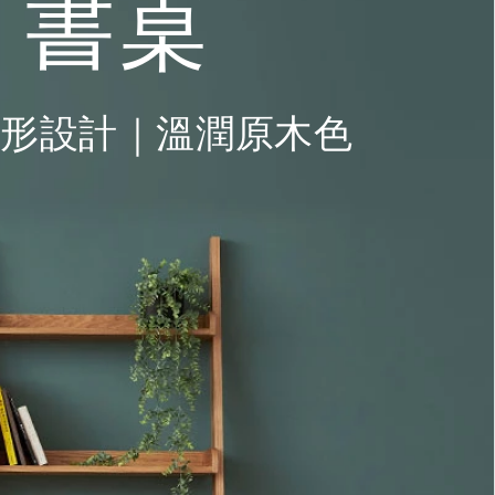
o 書桌
形設計｜溫潤原木色