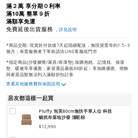
滿２萬 享分期０利率
滿10萬 整單９折
滿額享免運
免費延後出貨服務
，
詳見說明
*商品交期: 現貨於付款後7天起陸續配送，無現貨需等約1.5~3
個月；有需服務者下單前請洽LINE客服或門市
*指定商品(沙發腳凳/家具/床薄墊) 加購抱枕、記憶枕、保潔
墊、暖被等享優惠；家居選品最低88折起；享加購優惠、燈飾
與家居品類無法列入滿額折扣計算
其他服務費與保固說明
居友都這樣一起買
Pluffy 泡芙80cm無扶手單人位 科技
貓抓布落地沙發 淺駝棕
$12,990