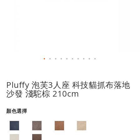
跳
轉
到
Pluffy 泡芙3人座 科技貓抓布落地
圖
沙發 淺駝棕 210cm
像
庫
的
顏色選擇
開
頭