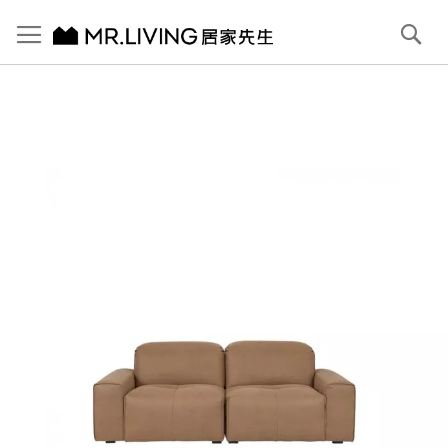
切換導航
搜
尋
跳
到
內
容
首頁
Pluffy 泡芙3人座 科技貓抓布落地沙發 淺駝棕 210cm
跳
到
圖
片
庫
結
尾