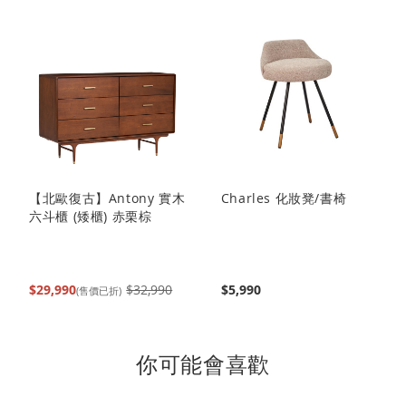
閱
讀
頁
【北歐復古】Antony 實木
Charles 化妝凳/書椅
六斗櫃 (矮櫃) 赤栗棕
$29,990
$32,990
$5,990
(售價已折)
你可能會喜歡