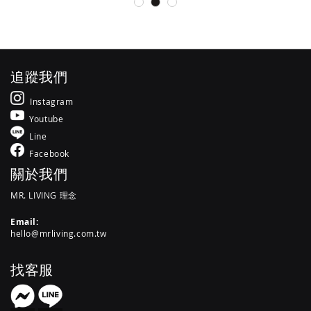
追蹤我們
Instagram
Youtube
Line
Facebook
關於我們
MR. LIVING 理念
Email:
hello@mrliving.com.tw
找客服