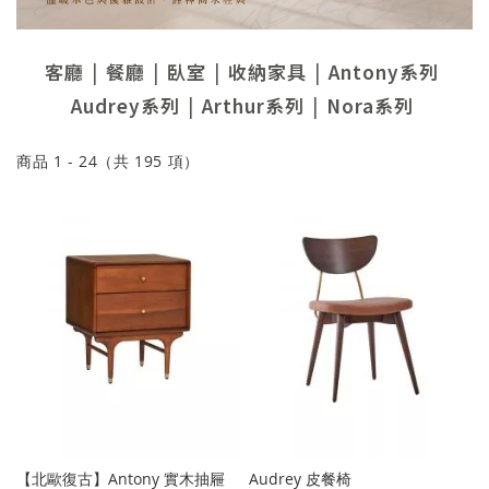
客廳
餐廳
臥室
收納家具
Antony系列
Audrey系列
Arthur系列
Nora系列
商品
1
-
24
（共
195
項）
【北歐復古】Antony 實木抽屜
Audrey 皮餐椅