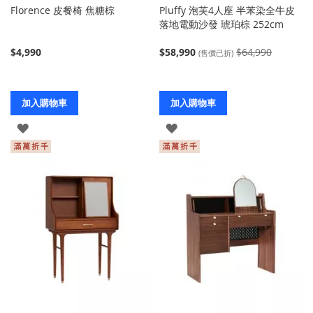
Florence 皮餐椅 焦糖棕
Pluffy 泡芙4人座 半苯染全牛皮
落地電動沙發 琥珀棕 252cm
$4,990
$58,990
$64,990
(售價已折)
加入購物車
加入購物車
登
登
入
入