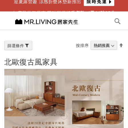
迎夏露營趣 涼感折疊床墊新推出
限時免運
年度最爸氣優惠 限時滿萬折千
倒數
4
天
11
時
25
分
切換導航
搜
尋
跳
到
內
設
按排序
篩選條件
容
置
降
北歐復古風家具
冪
方
向