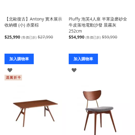
【北歐復古】Antony 實木展示
Pluffy 泡芙4人座 半苯染磨砂全
收納櫃 (小) 赤栗棕
牛皮落地電動沙發 晨霧灰
252cm
$25,990
$27,990
$54,990
$59,990
(售價已折)
(售價已折)
加入購物車
加入購物車
登
登
入
入