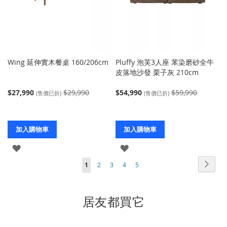
Wing 延伸實木餐桌 160/206cm
Pluffy 泡芙3人座 苯染磨砂全牛
皮落地沙發 栗子灰 210cm
$27,990
$29,990
$54,990
$59,990
(售價已折)
(售價已折)
加入購物車
加入購物車
登
登
頁
入
入
頁
下
您
頁
頁
頁
頁
1
2
3
4
5
面
面
一
當
面
面
面
面
個
前
居友都買它
正
在