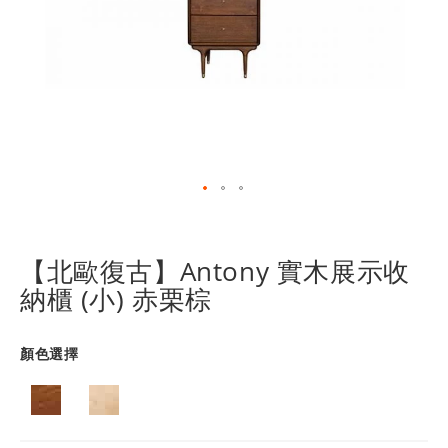
跳
轉
到
【北歐復古】Antony 實木展示收
圖
納櫃 (小) 赤栗棕
像
庫
的
顏色選擇
開
頭