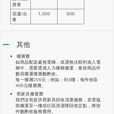
屏東
花蓮/台
1,500
600
東
其他
樓層費
如商品配送處無電梯，或遇無法順利進入電
梯中，需要透過人力樓梯搬運，會按商品件
數與搬運樓層數酌收。
每一樓層200元；例如：到3樓，每件收取
400元樓層費。
舊家具搬運費
我們沒有提供舊家具回收清運服務，若需協
助搬運至一樓或社區清潔隊回收定點，將按
件數酌收服務費用。