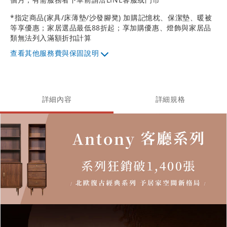
*指定商品(家具/床薄墊/沙發腳凳) 加購記憶枕、保潔墊、暖被
等享優惠；家居選品最低88折起；享加購優惠、燈飾與家居品
類無法列入滿額折扣計算
其他服務費與保固說明
詳細內容
詳細規格