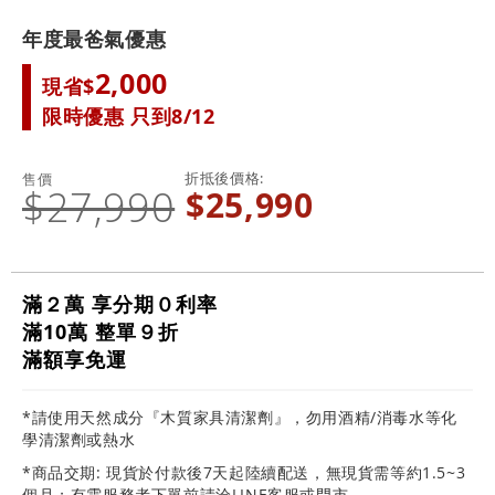
年度最爸氣優惠
2,000
現省$
限時優惠 只到8/12
折抵後價格
售價
$27,990
$25,990
滿２萬 享分期０利率
滿10萬 整單９折
滿額享免運
*請使用天然成分『木質家具清潔劑』，勿用酒精/消毒水等化
學清潔劑或熱水
*商品交期: 現貨於付款後7天起陸續配送，無現貨需等約1.5~3
個月；有需服務者下單前請洽LINE客服或門市