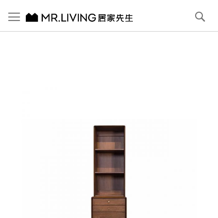
切換導航
搜
尋
跳
到
內
容
首頁
【北歐復古】Antony 實木展示收納櫃 (小) 赤栗棕
跳
到
圖
片
庫
結
尾