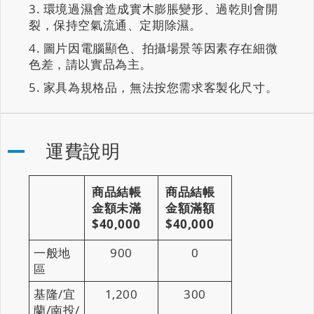
環境過濕會造成實木膨脹變形、過乾則會開
裂，保持空氣流通、定期除濕。
圖片因電腦顯色、拍攝場景等因素存在細微
色差，請以實品為主。
家具為規格品，無法按您需求客製化尺寸。
運費說明
商品結帳
商品結帳
金額未滿
金額滿額
$40,000
$40,000
一般地
900
0
區
基隆/宜
1,200
300
蘭/南投/