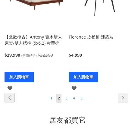
【北歐復古】Antony 實木雙人
Florence 皮餐椅 迷霧灰
床架/雙人標準 (5x6.2) 赤栗棕
$29,990
$32,990
$4,990
(售價已折)
加入購物車
加入購物車
登
登
頁
頁
上
入
入
頁
下
頁
您
頁
頁
頁
1
2
3
4
5
面
面
一
面
一
面
當
面
面
面
個
個
前
居友都買它
正
在