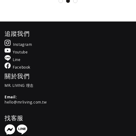
追蹤我們
Instagram
Youtube
Line
Facebook
關於我們
MR. LIVING 理念
Email:
hello@mrliving.com.tw
找客服