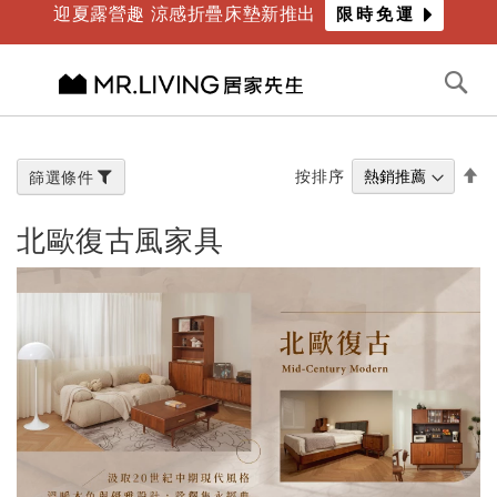
迎夏露營趣 涼感折疊床墊新推出
限時免運
年度最爸氣優惠 限時滿萬折千
倒數
3
天
20
時
12
分
切換導航
搜
尋
跳
到
內
設
按排序
篩選條件
容
置
降
北歐復古風家具
冪
方
向