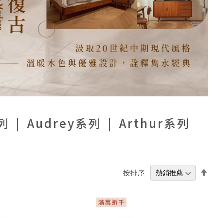
系列
Audrey系列
Arthur系列
設
按排序
置
降
冪
方