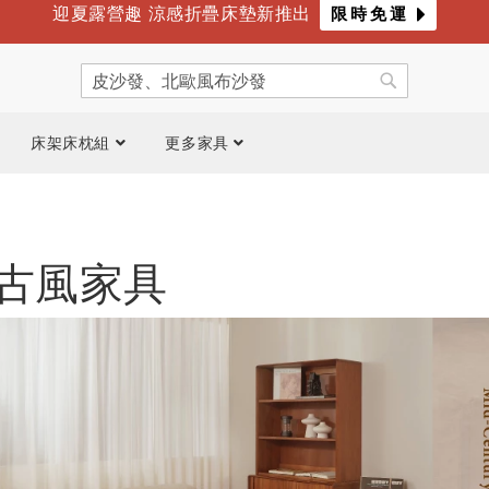
迎夏露營趣 涼感折疊床墊新推出
限時免運
年度最爸氣優惠 限時滿萬折千
倒數
4
天
13
時
36
分
搜
尋
搜
尋
床架床枕組
更多家具
古風家具