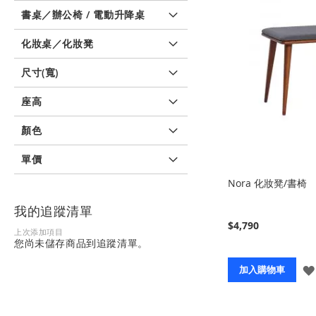
書桌／辦公椅 / 電動升降桌
化妝桌／化妝凳
尺寸(寬)
座高
顏色
單價
Nora 化妝凳/書椅
我的追蹤清單
$4,790
上次添加項目
您尚未儲存商品到追蹤清單。
加入購物車