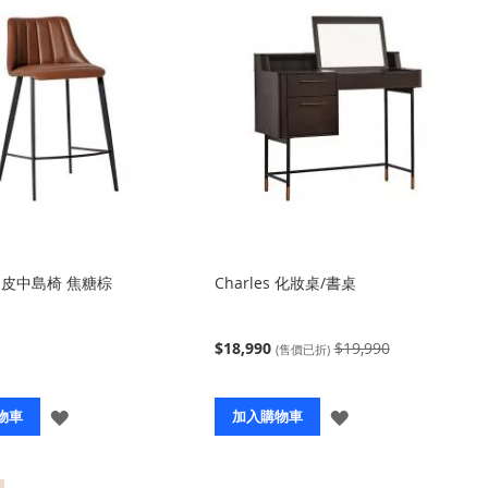
向
ce 皮中島椅 焦糖棕
Charles 化妝桌/書桌
$18,990
$19,990
(售價已折)
登
登
物車
加入購物車
入
入