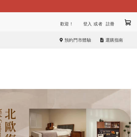
我
跳
歡迎！
登入
註冊
到
內
預約門市體驗
選購指南
容