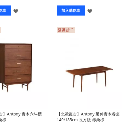
登
登
物車
加入購物車
入
入
】Antony 實木六斗櫃
【北歐復古】Antony 延伸實木餐桌
赤栗棕
140/185cm 長方版 赤栗棕