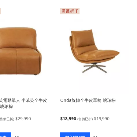
入
入
y 泡芙電動單人 半苯染全牛皮
Onda旋轉全牛皮單椅 琥珀棕
 琥珀棕
$29,990
$18,990
$19,990
(售價已折)
(售價已折)