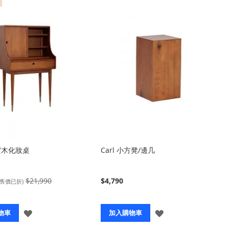
 實木化妝桌
Carl 小方凳/邊几
$21,990
$4,790
(售價已折)
登
登
物車
加入購物車