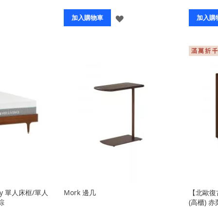
登
登
加入購物車
加入購
入
入
y 單人床框/單人
Mork 邊几
【北歐復古
栗棕
(高櫃) 