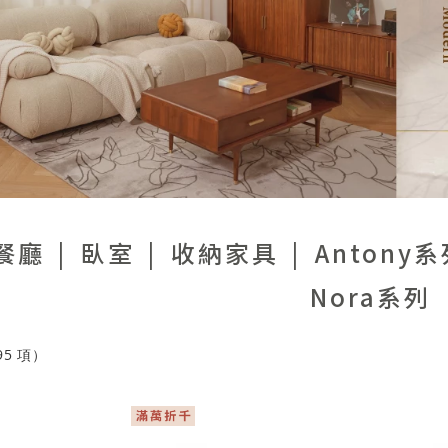
餐廳
臥室
收納家具
Antony
Nora系列
95
項）