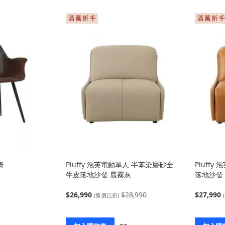
入
入
椅
Pluffy 泡芙電動單人 半苯染磨砂全
Pluff
牛皮落地沙發 晨霧灰
落地沙發
$26,990
$28,990
$27,990
(售價已折)