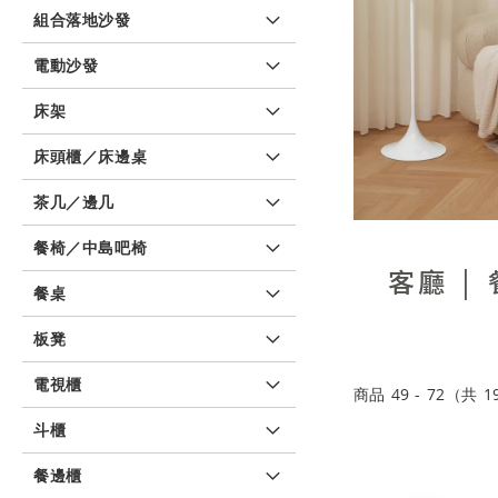
組合落地沙發
電動沙發
床架
床頭櫃／床邊桌
茶几／邊几
餐椅／中島吧椅
客廳
餐桌
板凳
電視櫃
商品
49
-
72
（共
1
斗櫃
餐邊櫃