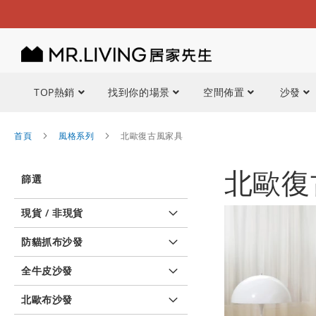
TOP熱銷
找到你的場景
空間佈置
沙發
首頁
風格系列
北歐復古風家具
北歐復
篩選
現貨 / 非現貨
防貓抓布沙發
全牛皮沙發
北歐布沙發