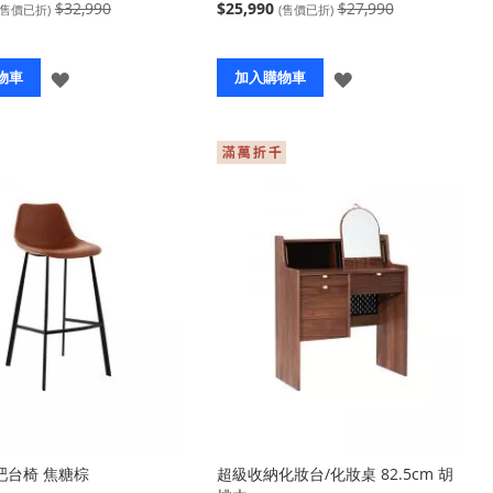
$32,990
$25,990
$27,990
(售價已折)
(售價已折)
登
登
物車
加入購物車
入
入
皮吧台椅 焦糖棕
超級收納化妝台/化妝桌 82.5cm 胡