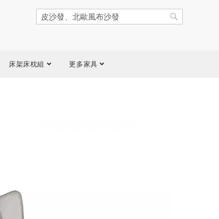
搜
尋
搜
尋
床架床枕組
更多家具
跳
到
圖
片
庫
結
尾