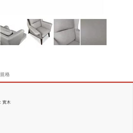
跳
轉
到
圖
規格
像
庫
的
開
頭
: 實木