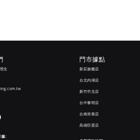
們
門市據點
G 理念
新莊旗艦店
台北內湖店
ving.com.tw
新竹竹北店
台中黎明店
台南崇善店
高雄巨蛋店
客服: