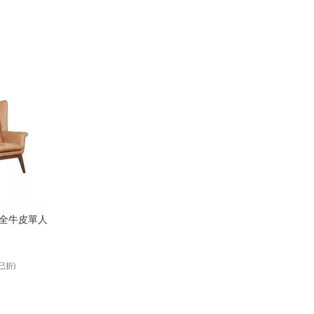
苯染全牛皮單人
已折)