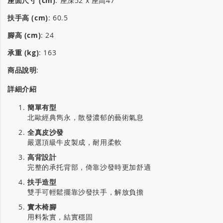
座面尺寸 (cm)
:
座深52 x 座高47
扶手高 (cm)
:
60.5
腳高 (cm)
:
24
承重 (kg)
:
163
商品說明
:
詳細介紹
簡單有型
北歐經典雋永，散發濃郁的藝術氣息
全真皮沙發
嚴選頂級牛皮製成，耐用柔軟
高背設計
完整的承托背部，倚靠沙發時更加舒適
扶手造型
雙手可輕鬆擺靠沙發扶手，解放負擔
實木椅腳
用料紮實，結實穩固