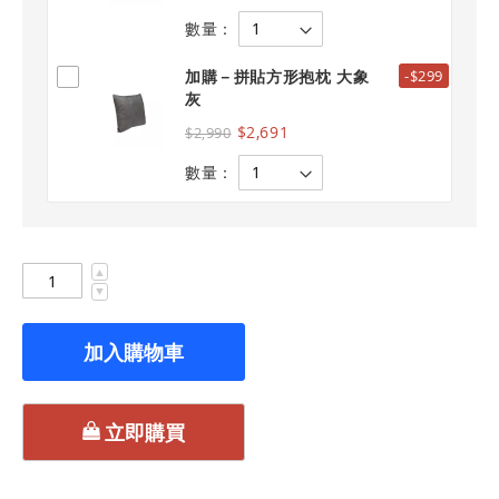
數量：
加購－拼貼方形抱枕 大象
-$299
灰
$2,691
$2,990
數量：
▲
▼
加入購物車
立即購買