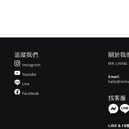
入
入
入
追蹤我們
關於我
MR. LIVIN
Instagram
Youtube
Email:
hello@mrli
Line
Facebook
找客服
LINE & FB