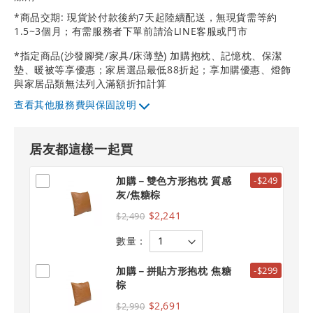
*商品交期: 現貨於付款後約7天起陸續配送，無現貨需等約
1.5~3個月；有需服務者下單前請洽LINE客服或門市
*指定商品(沙發腳凳/家具/床薄墊) 加購抱枕、記憶枕、保潔
墊、暖被等享優惠；家居選品最低88折起；享加購優惠、燈飾
與家居品類無法列入滿額折扣計算
其他服務費與保固說明
居友都這樣一起買
加購－雙色方形抱枕 質感
-$249
灰/焦糖棕
$2,241
$2,490
數量：
加購－拼貼方形抱枕 焦糖
-$299
棕
$2,691
$2,990