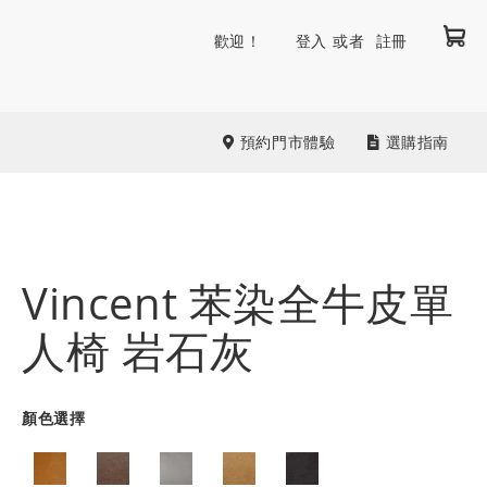
我
跳
歡迎！
登入
註冊
到
內
容
預約門市體驗
選購指南
Vincent 苯染全牛皮單
人椅 岩石灰
顏色選擇