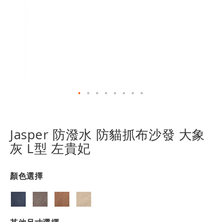
跳
轉
到
Jasper 防潑水 防貓抓布沙發 大象
圖
灰 L型 左貴妃
像
庫
的
顏色選擇
開
頭