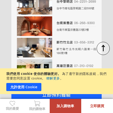
↑
我們使用 cookie 使你的體驗更好。
為了遵守新的隱私規範，我們
需要您同意設置 cookie。
瞭解更多
。
允許使用 Cookie
-
+
週一至週日，每日營業時間：11:00－20:00
加入購物車
立即購買
各店展示商品不盡相同，建議先致電/私訊詢問
我的最愛
我的購物車