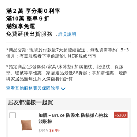
滿２萬 享分期０利率
滿10萬 整單９折
滿額享免運
免費延後出貨服務
，
詳見說明
*商品交期: 現貨於付款後7天起陸續配送，無現貨需等約1.5~3
個月；有需服務者下單前請洽LINE客服或門市
*指定商品(沙發腳凳/家具/床薄墊) 加購抱枕、記憶枕、保潔
墊、暖被等享優惠；家居選品最低88折起；享加購優惠、燈飾
與家居品類無法列入滿額折扣計算
其他服務費與保固說明
居友都這樣一起買
加購－Bruce 防潑水 防貓抓布抱枕
-$300
淺駝棕
$699
$999