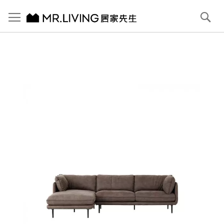
切換導航
搜
尋
跳
到
內
容
首頁
Jasper 防潑水 防貓抓布沙發 大象灰 L型 左貴妃
跳
到
圖
片
庫
結
尾