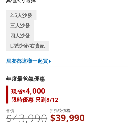
其他尺寸選擇
2.5人沙發
三人沙發
四人沙發
L型沙發/右貴妃
居友都這樣一起買
年度最爸氣優惠
4,000
現省$
限時優惠 只到8/12
折抵後價格
售價
$43,990
$39,990