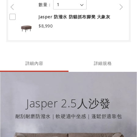
數量：
Jasper 防潑水 防貓抓布腳凳 大象灰
$8,990
詳細內容
詳細規格
Jasper 2.5人沙發
耐刮耐磨防潑水｜軟硬適中坐感｜蓬鬆舒適靠包