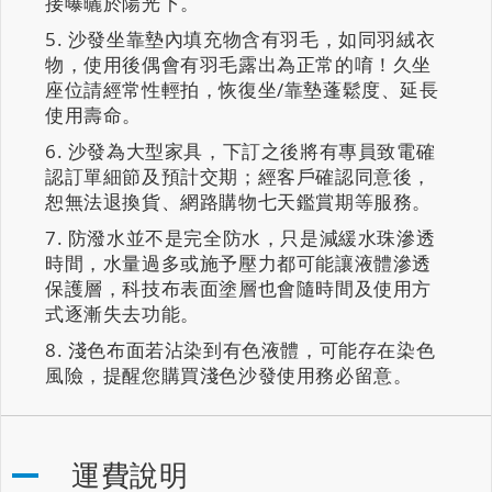
接曝曬於陽光下。
沙發坐靠墊內填充物含有羽毛，如同羽絨衣
物，使用後偶會有羽毛露出為正常的唷！久坐
座位請經常性輕拍，恢復坐/靠墊蓬鬆度、延長
使用壽命。
沙發為大型家具，下訂之後將有專員致電確
認訂單細節及預計交期；經客戶確認同意後，
恕無法退換貨、網路購物七天鑑賞期等服務。
防潑水並不是完全防水，只是減緩水珠滲透
時間，水量過多或施予壓力都可能讓液體滲透
保護層，科技布表面塗層也會隨時間及使用方
式逐漸失去功能。
淺色布面若沾染到有色液體，可能存在染色
風險，提醒您購買淺色沙發使用務必留意。
運費說明