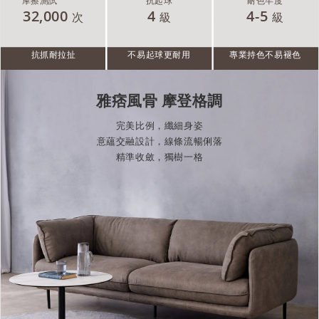
32,000
4
4-5
次
級
級
抗抓耐拉扯
不易起球更耐用
專業持色不易褪色
雅痞風骨 摩登格調
完美比例，纖細身姿
意蘊交融設計，線條流暢俐落
精準收斂，獨樹一格