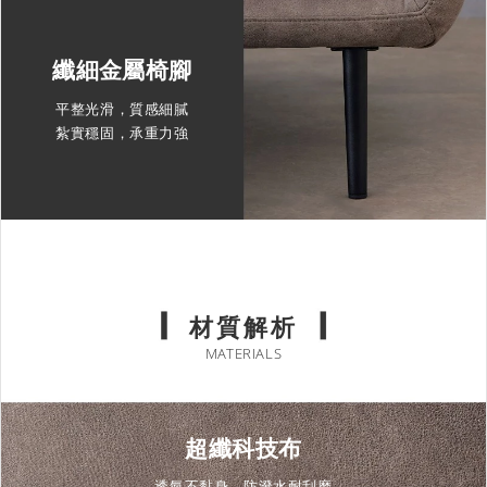
纖細金屬椅腳
平整光滑，質感細膩
紮實穩固，承重力強
材質解析
MATERIALS
超纖科技布
透氣不黏身，防潑水耐刮磨