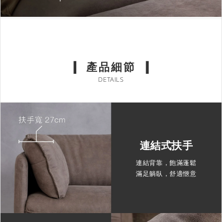
產品細節
DETAILS
連結式扶手
連結背靠，飽滿蓬鬆
滿足躺臥，舒適愜意