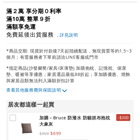
滿２萬 享分期０利率
滿10萬 整單９折
滿額享免運
免費延後出貨服務
，
詳見說明
*商品交期: 現貨於付款後7天起陸續配送，無現貨需等約1.5~3
個月；有需服務者下單前請洽LINE客服或門市
*指定商品(沙發腳凳/家具/床薄墊) 加購抱枕、記憶枕、保潔
墊、暖被等享優惠；家居選品最低88折起；享加購優惠、燈飾
與家居品類無法列入滿額折扣計算
其他服務費與保固說明
居友都這樣一起買
加購－Bruce 防潑水 防貓抓布抱枕
-$300
大象灰
$699
$999