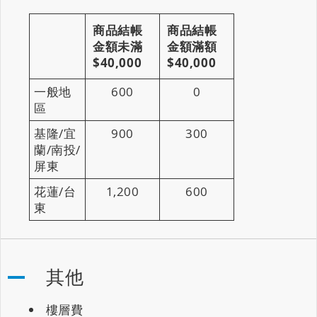
商品結帳
商品結帳
金額未滿
金額滿額
$40,000
$40,000
一般地
600
0
區
基隆/宜
900
300
蘭/南投/
屏東
花蓮/台
1,200
600
東
其他
樓層費