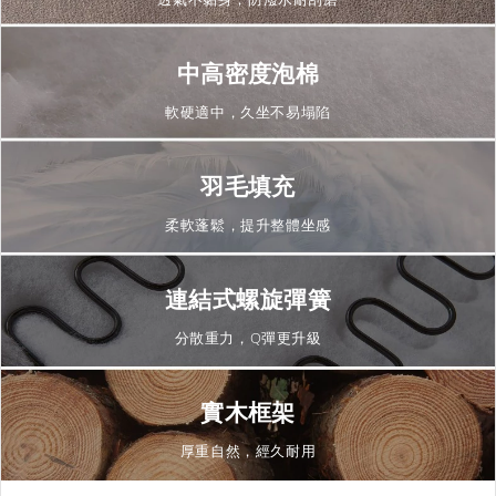
中高密度泡棉
軟硬適中，久坐不易塌陷
羽毛填充
柔軟蓬鬆，提升整體坐感
連結式螺旋彈簧
分散重力，Q彈更升級
實木框架
厚重自然，經久耐用