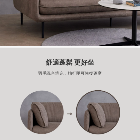
舒適蓬鬆 更好坐
羽毛混合填充，拍打即可恢復蓬度