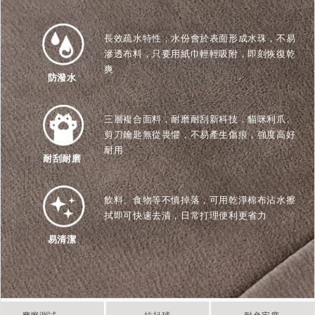
長效疏水特性，水份會於表面形成水珠，不易
滲透布料，只要用紙巾輕輕吸附，即刻恢復乾
爽
防潑水
三層複合面料，耐磨耐刮新科技，貓咪利爪、
剪刀鑰匙無從畏懼，不易產生傷痕，強度高好
耐用
耐刮耐磨
飲料、食物等不慎掉落，可用乾淨棉布沾水擦
拭即可快速去漬，日常打理便利更省力
易清潔
摩擦測試
抗起球
耐色牢度