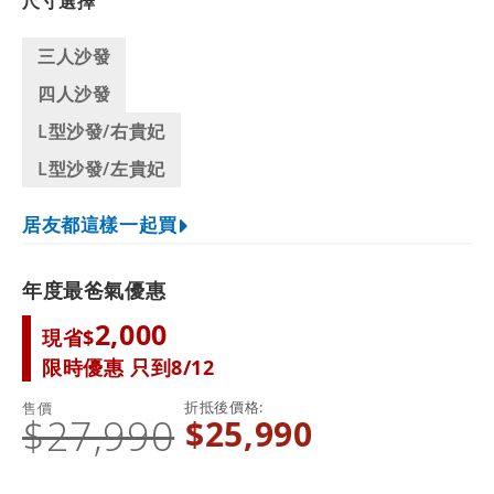
尺寸選擇
三人沙發
四人沙發
L型沙發/右貴妃
L型沙發/左貴妃
居友都這樣一起買
年度最爸氣優惠
2,000
現省$
限時優惠 只到8/12
折抵後價格
售價
$27,990
$25,990