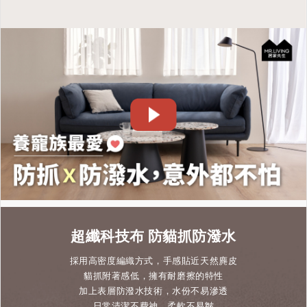
超纖科技布 防貓抓防潑水
採用高密度編織方式，手感貼近天然麂皮
貓抓附著感低，擁有耐磨擦的特性
加上表層防潑水技術，水份不易滲透
日常清潔不費神，柔軟不易皺