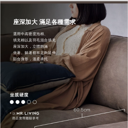
座深加大 滿足各種需求
選用中高密度泡棉、
填充棉以及羽毛混合填充
座深加大，立體飽滿
坐著、躺著都有足夠延伸
貼合身形，溫柔承托