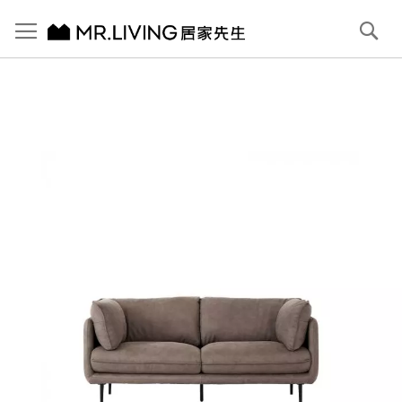
切換導航
搜
尋
跳
到
內
容
首頁
Jasper 防潑水 防貓抓布沙發 大象灰 2.5人 180cm
跳
到
圖
片
庫
結
尾