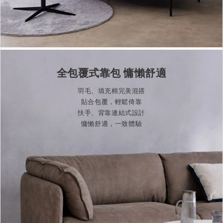
全包覆式靠包 慵懶舒適
羽毛、填充棉完美混搭
貼合包覆，輕鬆倚靠
扶手、背靠連結式設計
慵懶舒適，一致體驗