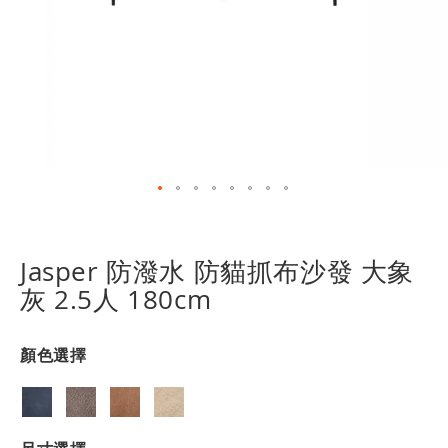
跳
轉
到
Jasper 防潑水 防貓抓布沙發 大象
圖
灰 2.5人 180cm
像
庫
的
顏色選擇
開
頭