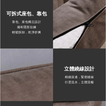
可拆式座包、靠包
靠包、座包獨立設計
備有隱形拉鍊
輕鬆拆卸，乾淨舒爽
立體繞線設計
精緻滾邊，緊密縫線
行雲流水，立體流暢