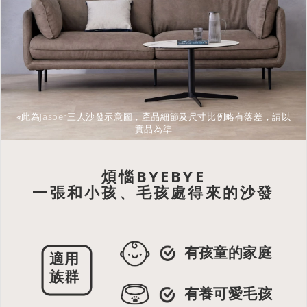
※此為Jasper三人沙發示意圖，產品細節及尺寸比例略有落差，請以
實品為準
煩惱BYEBYE
一張和小孩、毛孩處得來的沙發
有孩童的家庭
適用
族群
有養可愛毛孩