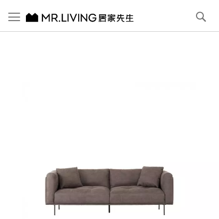
切換導航
搜
尋
跳
到
內
容
首頁
Bruce 防潑水 防貓抓布沙發 大象灰 3人 221cm
跳
到
圖
片
庫
結
尾