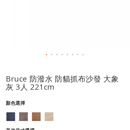
跳
轉
到
Bruce 防潑水 防貓抓布沙發 大象
圖
灰 3人 221cm
像
庫
的
顏色選擇
開
頭