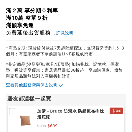
滿２萬 享分期０利率
滿10萬 整單９折
滿額享免運
免費延後出貨服務
，
詳見說明
*商品交期: 現貨於付款後7天起陸續配送，無現貨需等約1.5~3
個月；有需服務者下單前請洽LINE客服或門市
*指定商品(沙發腳凳/家具/床薄墊) 加購抱枕、記憶枕、保潔
墊、暖被等享優惠；家居選品最低88折起；享加購優惠、燈飾
與家居品類無法列入滿額折扣計算
其他服務費與保固說明
居友都這樣一起買
加購－Bruce 防潑水 防貓抓布抱枕
-$300
淺駝棕
$699
$999