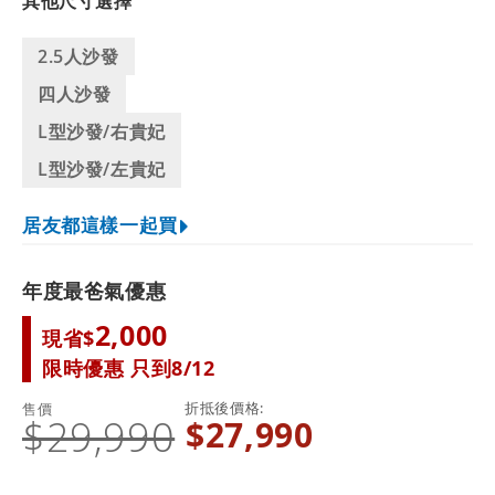
其他尺寸選擇
2.5人沙發
四人沙發
L型沙發/右貴妃
L型沙發/左貴妃
居友都這樣一起買
年度最爸氣優惠
2,000
現省$
限時優惠 只到8/12
折抵後價格
售價
$29,990
$27,990