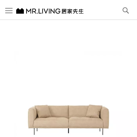
切換導航
搜
尋
跳
到
內
容
首頁
Bruce 防潑水 防貓抓布沙發 象牙白 3人 221cm
跳
到
圖
片
庫
結
尾