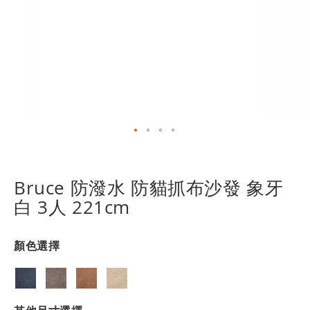
跳
轉
到
Bruce 防潑水 防貓抓布沙發 象牙
圖
白 3人 221cm
像
庫
的
顏色選擇
開
頭