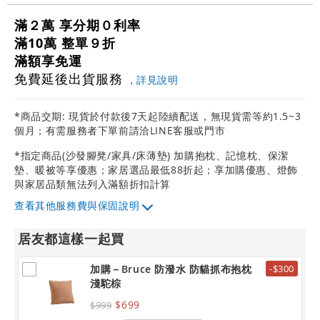
滿２萬 享分期０利率
滿10萬 整單９折
滿額享免運
免費延後出貨服務
，
詳見說明
*商品交期: 現貨於付款後7天起陸續配送，無現貨需等約1.5~3
個月；有需服務者下單前請洽LINE客服或門市
*指定商品(沙發腳凳/家具/床薄墊) 加購抱枕、記憶枕、保潔
墊、暖被等享優惠；家居選品最低88折起；享加購優惠、燈飾
與家居品類無法列入滿額折扣計算
其他服務費與保固說明
居友都這樣一起買
加購－Bruce 防潑水 防貓抓布抱枕
-$300
淺駝棕
$699
$999