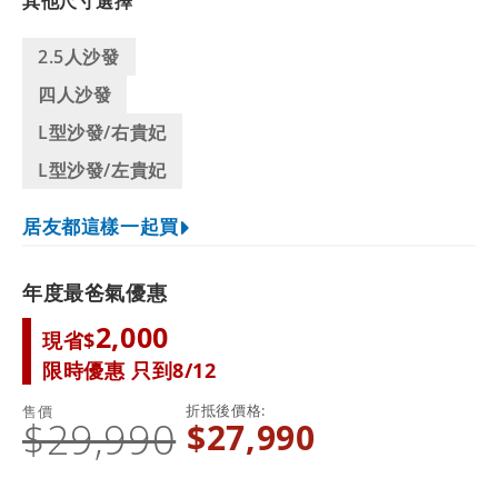
其他尺寸選擇
2.5人沙發
四人沙發
L型沙發/右貴妃
L型沙發/左貴妃
居友都這樣一起買
年度最爸氣優惠
2,000
現省$
限時優惠 只到8/12
折抵後價格
售價
$29,990
$27,990