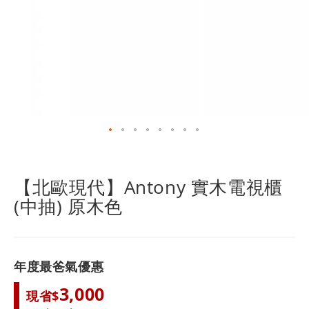
跳
轉
到
【北歐現代】Antony 實木電視櫃
圖
(中抽) 原木色
像
庫
的
開
頭
年度最爸氣優惠
3,000
現省$