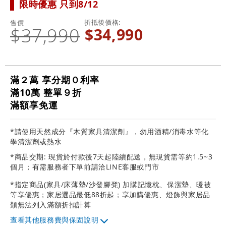
限時優惠 只到8/12
折抵後價格
售價
$37,990
$34,990
滿２萬 享分期０利率
滿10萬 整單９折
滿額享免運
*請使用天然成分『木質家具清潔劑』，勿用酒精/消毒水等化
學清潔劑或熱水
*商品交期: 現貨於付款後7天起陸續配送，無現貨需等約1.5~3
個月；有需服務者下單前請洽LINE客服或門市
*指定商品(家具/床薄墊/沙發腳凳) 加購記憶枕、保潔墊、暖被
等享優惠；家居選品最低88折起；享加購優惠、燈飾與家居品
類無法列入滿額折扣計算
其他服務費與保固說明