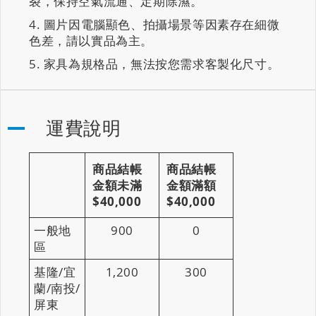
裂，保持空氣流通、定期除濕。
圖片因電腦顯色、拍攝場景等因素存在細微
色差，請以實品為主。
家具為規格品，無法按您需求客製化尺寸。
運費說明
商品結帳
商品結帳
金額未滿
金額滿額
$40,000
$40,000
一般地
900
0
區
基隆/宜
1,200
300
蘭/南投/
屏東