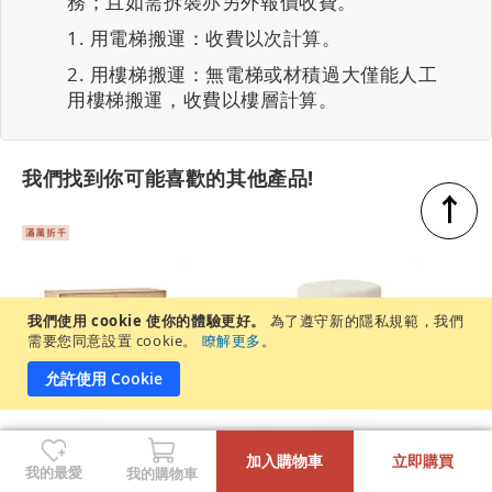
務；且如需拆裝亦另外報價收費。
用電梯搬運：收費以次計算。
用樓梯搬運：無電梯或材積過大僅能人工
用樓梯搬運，收費以樓層計算。
我們找到你可能喜歡的其他產品!
↑
我們使用 cookie 使你的體驗更好。
為了遵守新的隱私規範，我們
需要您同意設置 cookie。
瞭解更多
。
允許使用 Cookie
-
+
【北歐現代】Antony 實
【北歐現代】Antony 化
加入購物車
立即購買
我的最愛
我的購物車
木六斗櫃 (矮櫃) 原木色
妝凳 原木色