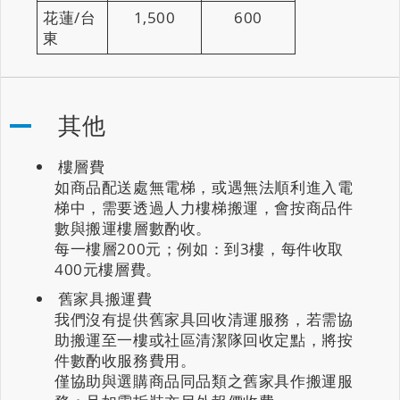
花蓮/台
1,500
600
東
其他
樓層費
如商品配送處無電梯，或遇無法順利進入電
梯中，需要透過人力樓梯搬運，會按商品件
數與搬運樓層數酌收。
每一樓層200元；例如：到3樓，每件收取
400元樓層費。
舊家具搬運費
我們沒有提供舊家具回收清運服務，若需協
助搬運至一樓或社區清潔隊回收定點，將按
件數酌收服務費用。
僅協助與選購商品同品類之舊家具作搬運服