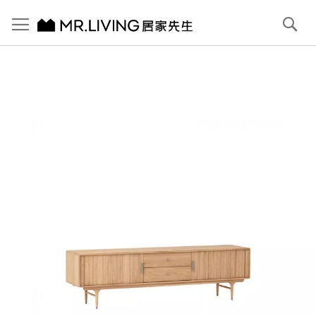
切換導航
搜
尋
跳
到
內
容
首頁
【北歐現代】Antony 實木電視櫃 (中抽) 原木色
跳
到
圖
片
庫
結
尾