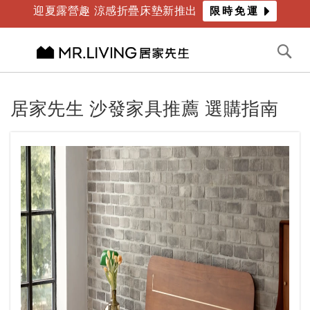
迎夏露營趣 涼感折疊床墊新推出
限時免運
年度最爸氣優惠 限時滿萬折千
倒數
4
天
12
時
44
分
切換導航
搜
尋
跳
到
居家先生 沙發家具推薦 選購指南
內
容