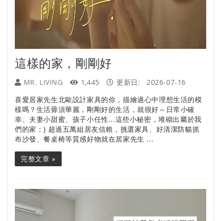
這樣的家，剛剛好
MR. LIVING
1,445
更新日:
2026-07-16
喜愛居家先生北歐設計家具的你，描繪過心中理想生活的模
樣嗎？生活毋須華麗，剛剛好的生活，就很好～日常小確
幸、夫妻小甜蜜、孩子小任性...這些小秘密，堆砌出屬於我
們的家：) 超過五萬組居友信賴，挑選家具、好清潔防貓抓
布沙發、餐桌椅等質感好物就在居家先生 ...
完整文章 »