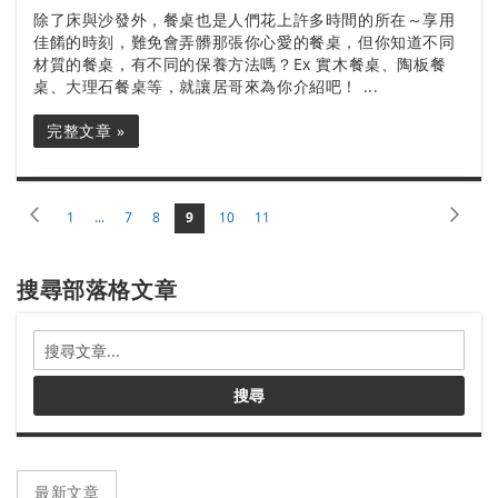
除了床與沙發外，餐桌也是人們花上許多時間的所在～享用
佳餚的時刻，難免會弄髒那張你心愛的餐桌，但你知道不同
材質的餐桌，有不同的保養方法嗎？Ex 實木餐桌、陶板餐
桌、大理石餐桌等，就讓居哥來為你介紹吧！ ...
完整文章 »
頁
頁
上
頁
下
頁
頁
頁
您
頁
頁
1
...
7
8
9
10
11
面
面
面
面
當
面
面
面
一
面
一
前
正
個
個
搜尋部落格文章
在
閱
讀
搜
頁
尋
部
搜尋
落
格
文
章
最新文章