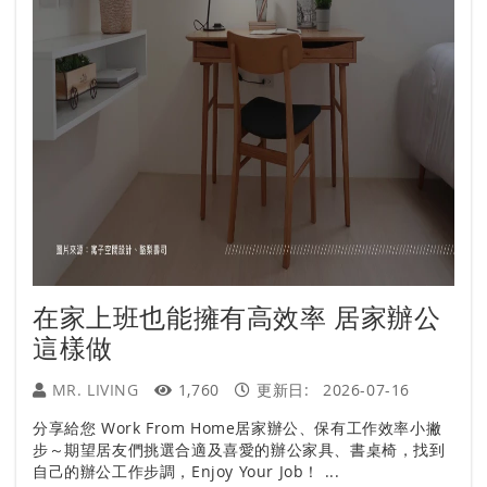
在家上班也能擁有高效率 居家辦公
這樣做
MR. LIVING
1,760
更新日:
2026-07-16
分享給您 Work From Home居家辦公、保有工作效率小撇
步～期望居友們挑選合適及喜愛的辦公家具、書桌椅，找到
自己的辦公工作步調，Enjoy Your Job！ ...