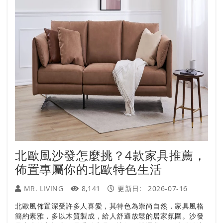
北歐風沙發怎麼挑？4款家具推薦，
佈置專屬你的北歐特色生活
MR. LIVING
8,141
更新日:
2026-07-16
北歐風佈置深受許多人喜愛，其特色為崇尚自然，家具風格
簡約素雅，多以木質製成，給人舒適放鬆的居家氛圍。沙發