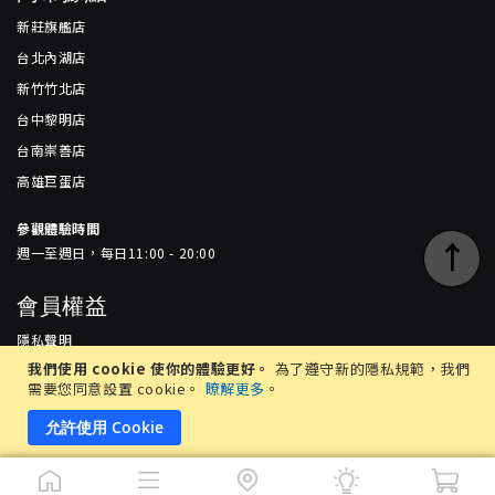
新莊旗艦店
台北內湖店
新竹竹北店
台中黎明店
台南崇善店
高雄巨蛋店
參觀體驗時間
↑
週一至週日，每日11:00 - 20:00
會員權益
隱私聲明
我們使用 cookie 使你的體驗更好。
為了遵守新的隱私規範，我們
服務條款
需要您同意設置 cookie。
瞭解更多
。
常見問題
允許使用 Cookie