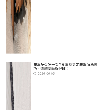
床單多久洗一次？6 重點搞定床單清洗技
巧，遠離塵蟎好好睡！
2026-06-05