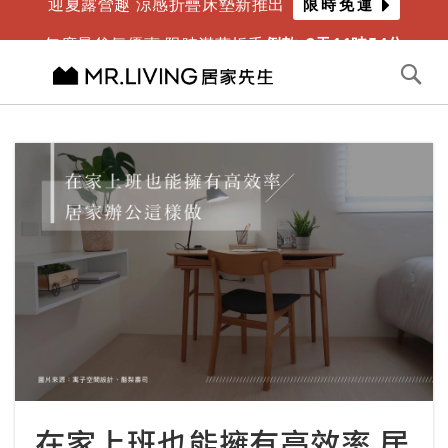
迎夏露營趣 涼感折疊床墊新推出
限時免運
年度最爸氣優惠 限時滿萬折千
倒數
2
天
11
時
54
分
切換導航
搜
尋
跳
到
內
容
在家上班也能擁有高效率 居