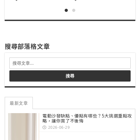
到
到
追
追
蹤
蹤
清
清
搜尋部落格文章
單
單
搜
尋
部
搜尋
落
格
文
章
最新文章
電動沙發缺點、優點有哪些？5大挑選重點攻
略，讓你買了不後悔
2026-06-29