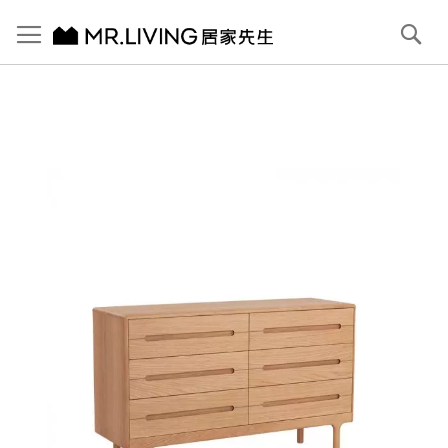
切換導航
搜
尋
跳
到
內
容
首頁
Rund 六斗櫃 (矮櫃)
跳
到
圖
片
庫
結
尾