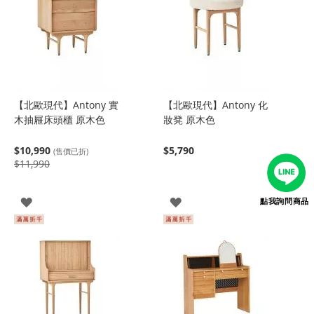
【北歐現代】Antony 實
【北歐現代】Antony 化
木抽屜床頭櫃 原木色
妝凳 原木色
$10,990
$5,790
(售價已折)
$11,990
登
登
點我詢問商品
入
入