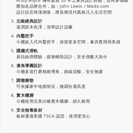
Andy Boyce 擁有超過 20 年之家具設計經驗，曾與多個國
際知名品牌合作，如：John Lewis / Made.com
設計語言簡潔俐落，擅長將現代風格注入生活空間
北歐經典設計
溫潤原木色澤，清寧設計語彙
內鑿把手
斗櫃嵌入式內鑿把手，保留更多空間，兼具實用與美感
隱藏式滑軌
易拉絲滑體驗，緩衝輔助設計，安全係數大加分
邊角導圓設計
斗櫃多道打磨精緻導角，曲線流暢，安全無虞
調整腳墊
可依據家中地面情況，微調合適高度
實木櫃腳
斗櫃使用北美白橡實木櫃腳，經久耐用
安全無毒板材
板材通過美國 TSCA 認證，使用更安心