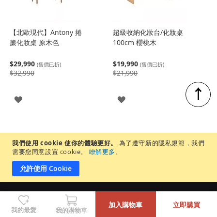
【北歐現代】Antony 捲
超級收納化妝台/化妝桌
簾化妝桌 原木色
100cm 櫻桃木
$29,990
$19,990
(售價已折)
(售價已折)
$32,990
$21,990
↑
登
登
入
入
我們使用 cookie 使你的體驗更好。
為了遵守新的隱私規範，我們
需要您同意設置 cookie。
瞭解更多
。
允許使用 Cookie
-
+
居家先生股份有限公司 |統一編號 65905937 ©Copyright 2022 by MR.
加入購物車
立即購買
LIVING. All Rights Reserved.
我的最愛
我的購物車