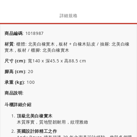
詳細規格
商品編碼
:
1018987
材質
:
櫃體: 北美白橡實木 , 板材 + 白橡木貼皮 / 抽屜: 北美白橡
實木 , 板材 / 櫃腳: 北美白橡實木
尺寸 (cm)
:
寬140 x 深45.5 x 高88.5 cm
腳高 (cm)
:
20
承重 (kg)
:
100
商品說明
:
斗櫃詳細介紹
頂級北美白橡實木
木質厚實，質地堅韌耐用，紋理雅緻
英國設計師精工之作