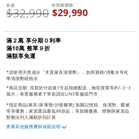
折抵後價格
售價
$32,990
$29,990
滿２萬 享分期０利率
滿10萬 整單９折
滿額享免運
*請使用天然成分『木質家具清潔劑』，勿用酒精/消毒水等化
學清潔劑或熱水
*商品交期: 現貨於付款後7天起陸續配送，無現貨需等約1.5~3
個月；有需服務者下單前請洽LINE客服或門市
*指定商品(家具/床薄墊/沙發腳凳) 加購記憶枕、保潔墊、暖被
等享優惠；家居選品最低88折起；享加購優惠、燈飾與家居品
類無法列入滿額折扣計算
其他服務費與保固說明